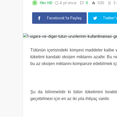
Hbr HD
4 yıl önce
0
530
3 
Facebook'ta Paylaş
Twitter'
Tütünün içerisindeki kimyevi maddeler kalbe v
tüketimi kandaki oksijen miktarını azaltır. Bu 
bu az oksijen miktarını kompanze edebilmek içi
Şu da bilinmelidir ki tütün tüketimini bırakt
geçebilmesi için en az iki yıla ihtiyaç vardır.