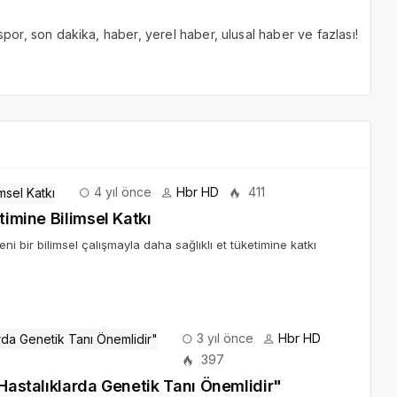
 spor, son dakika, haber, yerel haber, ulusal haber ve fazlası!
4 yıl önce
Hbr HD
411
timine Bilimsel Katkı
i bir bilimsel çalışmayla daha sağlıklı et tüketimine katkı
3 yıl önce
Hbr HD
397
 Hastalıklarda Genetik Tanı Önemlidir"