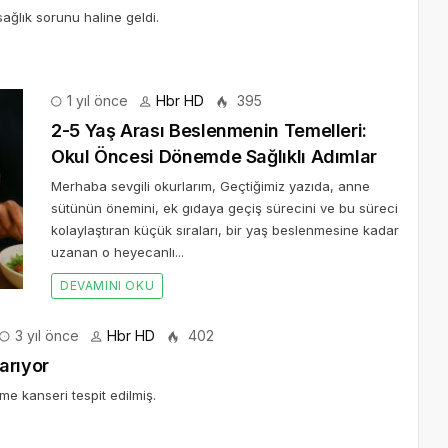
sağlık sorunu haline geldi.
1 yıl önce
Hbr HD
395
2-5 Yaş Arası Beslenmenin Temelleri:
Okul Öncesi Dönemde Sağlıklı Adımlar
Merhaba sevgili okurlarım, Geçtiğimiz yazıda, anne
sütünün önemini, ek gıdaya geçiş sürecini ve bu süreci
kolaylaştıran küçük sıraları, bir yaş beslenmesine kadar
uzanan o heyecanlı...
DEVAMINI OKU
3 yıl önce
Hbr HD
402
arıyor
e kanseri tespit edilmiş.