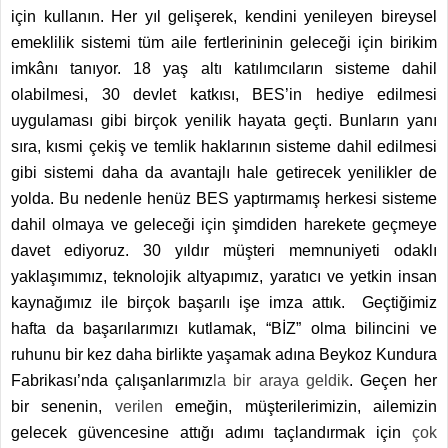
için kullanın. Her yıl gelişerek, kendini yenileyen bireysel
emeklilik sistemi tüm aile fertlerininin geleceği için birikim
imkânı tanıyor. 18 yaş altı katılımcıların sisteme dahil
olabilmesi, 30 devlet katkısı, BES’in hediye edilmesi
uygulaması gibi birçok yenilik hayata geçti. Bunların yanı
sıra, kısmi çekiş ve temlik haklarının sisteme dahil edilmesi
gibi sistemi daha da avantajlı hale getirecek yenilikler de
yolda. Bu nedenle henüz BES yaptırmamış herkesi sisteme
dahil olmaya ve geleceği için şimdiden harekete geçmeye
davet ediyoruz. 30 yıldır müşteri memnuniyeti odaklı
yaklaşımımız, teknolojik altyapımız, yaratıcı ve yetkin insan
kaynağımız ile birçok başarılı işe imza attık.
Geçtiğimiz
hafta da başarılarımızı kutlamak, “BİZ” olma bilincini ve
ruhunu bir kez daha birlikte yaşamak adına Beykoz Kundura
Fabrikası’nda çalışanlarımız
la bir araya geldik
. Geçen her
bir senenin,
verilen
emeğin, müşterilerimizin, ailemizin
gelecek güvencesine attığı adımı taçlandırmak için
çok