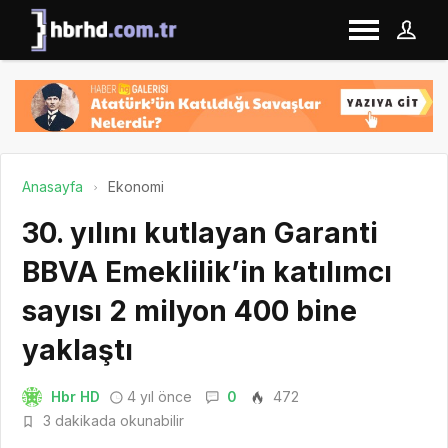
Anasayfa
Ekonomi
30. yılını kutlayan Garanti
BBVA Emeklilik’in katılımcı
sayısı 2 milyon 400 bine
yaklaştı
Hbr HD
4 yıl önce
0
472
3 dakikada okunabilir