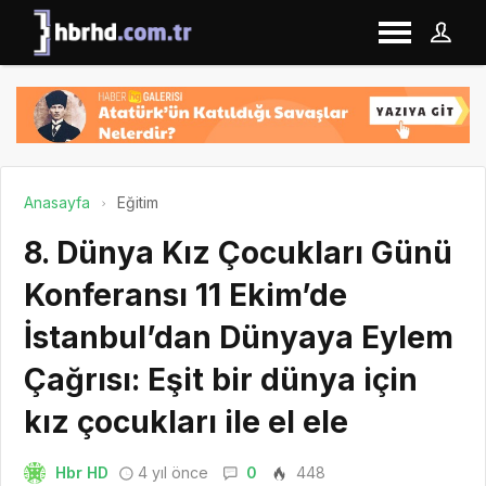
Anasayfa
Eğitim
8. Dünya Kız Çocukları Günü
Konferansı 11 Ekim’de
İstanbul’dan Dünyaya Eylem
Çağrısı: Eşit bir dünya için
kız çocukları ile el ele
Hbr HD
4 yıl önce
0
448