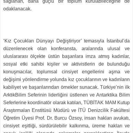
sağlanan, daha güçlü bir toplum kurulabileceğine de
odaklanacak.
‘Kız Çocukları Dünyayı Değiştiriyor’ temasıyla İstanbul’da
düzenlenecek olan konferansta, aralarında ulusal ve
uluslararası ölçekte üstün başarılara imza atmış kadınlar,
sosyal etki sahibi kişiler ve aktivistlerin de bulunduğu
konuşmacılar, toplumsal cinsiyet engellerini aşma ve
değişimi yönlendirme yolunda kız çocuklarının ve kadınların
kabiliyet ve başarılarından örnekler sunacak. Türkiye’nin ilk
ArktikBilim Seferinin liderliğini üstlenen ve Antarktika Bilim
Seferlerine koordinatör olarak katılan, TÜBİTAK MAM Kutup
Araştırmaları Enstitüsü Müdürü ve İTÜ Denizcilik Fakültesi
Öğretim Üyesi Prof. Dr. Burcu Özsoy, insan hakları avukatı,
cinsiyet eşitliği, sürdürülebilir kalkınma, üreme hakları ve