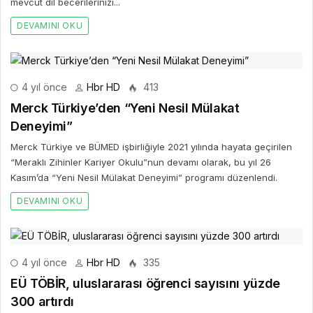
mevcut dil becerilerinizi...
DEVAMINI OKU
4 yıl önce
Hbr HD
413
Merck Türkiye’den “Yeni Nesil Mülakat
Deneyimi”
Merck Türkiye ve BÜMED işbirliğiyle 2021 yılında hayata geçirilen
“Meraklı Zihinler Kariyer Okulu”nun devamı olarak, bu yıl 26
Kasım’da “Yeni Nesil Mülakat Deneyimi” programı düzenlendi.
DEVAMINI OKU
4 yıl önce
Hbr HD
335
EÜ TÖBİR, uluslararası öğrenci sayısını yüzde
300 artırdı