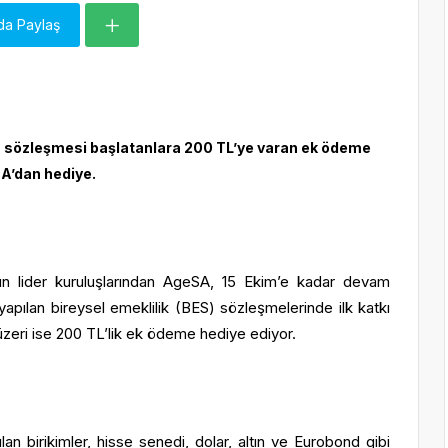
da Paylaş
BES sözleşmesi başlatanlara 200 TL’ye varan ek ödeme
A’dan hediye.
nün lider kuruluşlarından AgeSA, 15 Ekim’e kadar devam
apılan bireysel emeklilik (BES) sözleşmelerinde ilk katkı
üzeri ise 200 TL’lik ek ödeme hediye ediyor.
an birikimler, hisse senedi, dolar, altın ve Eurobond gibi