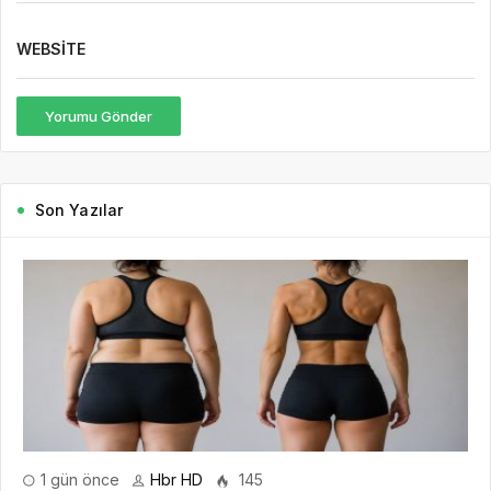
WEBSITE
Yorumu Gönder
Son Yazılar
1 gün önce
Hbr HD
145