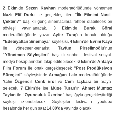
2 Ekim
’de
Sezen Kayhan
moderatörlüğünde yönetmen
Nazlı Elif Durlu
ile gerçekleştirilen
“İlk Filmimi Nasıl
Çektim?”
başlıklı genç sinemacılara rehber olabilecek bir
söyleşi yayınlanacak.
3 Ekim
’de
Burak Göral
moderatörlüğünde yazar
Ayfer Tunç
’un konuk olduğu
“Edebiyattan Sinemaya”
söyleşisi,
4 Ekim
’de
Evrim Kaya
ile yönetmen-senarist
Tayfun Pirselimoğlu
’nun
“Yönetmen Söyleşileri”
başlıklı sohbeti, festival sosyal
medya hesaplarından takip edilebilecek.
6 Ekim
’de
Antalya
Film Forum
ile ortak gerçekleşecek
“Post Prodüksiyon
Süreçleri”
söyleşisinde
Armağan Lale
moderatörlüğünde
Yalın Özgencil
,
Cenk Erol
ve
Cem Taşkara
bir araya
gelecek.
7 Ekim
’de ise
Müge Turan
’ın
Ahmet Mümtaz
Taylan
ile
“Oyunculuk Üzerine”
başlığıyla gerçekleştirdiği
söyleşi izlenebilecek. Söyleşiler festivalin
youtube
hesabında her gün saat
14.00’da
yayında olacak.