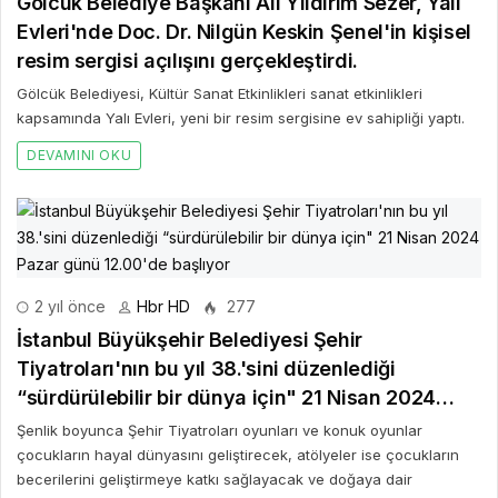
Gölcük Belediye Başkanı Ali Yıldırım Sezer, Yalı
Evleri'nde Doc. Dr. Nilgün Keskin Şenel'in kişisel
resim sergisi açılışını gerçekleştirdi.
Gölcük Belediyesi, Kültür Sanat Etkinlikleri sanat etkinlikleri
kapsamında Yalı Evleri, yeni bir resim sergisine ev sahipliği yaptı.
DEVAMINI OKU
2 yıl önce
Hbr HD
277
İstanbul Büyükşehir Belediyesi Şehir
Tiyatroları'nın bu yıl 38.'sini düzenlediği
“sürdürülebilir bir dünya için" 21 Nisan 2024
Pazar günü 12.00'de başlıyor
Şenlik boyunca Şehir Tiyatroları oyunları ve konuk oyunlar
çocukların hayal dünyasını geliştirecek, atölyeler ise çocukların
becerilerini geliştirmeye katkı sağlayacak ve doğaya dair