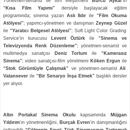
Yönetmen-senarist ve film eleştirmeni
Burcu Aykar
’ın
“Kısa Film Yapımı”
dersiyle başlayacak eğitim
programında; sinema yazarı
Aslı Ildır
ile
“Film Okuma
Atölyesi”
; yapımcı-yönetmen ve danışman
Zeynep Güzel
ile
“Yaratıcı Belgesel Atölyesi”
; Soft Light Color Grading
Service’in kurucusu
Levent Öztürk
ile
“Sinema ve
Televizyonda Renk Düzenleme”
; yönetmen-senarist ve
multimedya sanatçısı
Deniz Tortum
ile
“Kamerasız
Sinema”
; video sanatçısı-film yönetmeni
Köken Ergun
ile
“Stok Görüntüyle Çalışmak”
ve yönetmen-senarist
Ali
Vatansever
ile
“Bir Senaryo İnşa Etmek”
başlıklı dersler
yer alıyor.
Altın Portakal Sinema Okulu
kapsamında
Müjgan
Yıldırım
’ın yönetmenliğini,
Burçak Evren
’in danışmanlığını
üstlendiği
“Gölgenin Seyri: Türk Sinemasının Tartışmalı