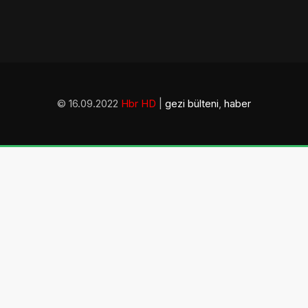
© 16.09.2022
Hbr HD
|
gezi bülteni
,
haber