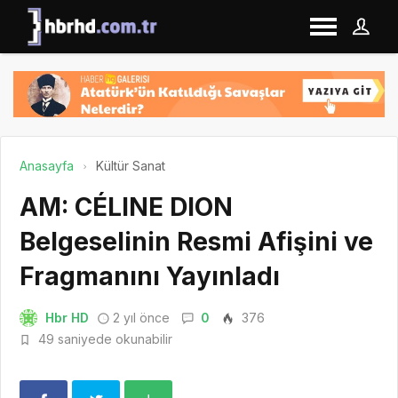
Anasayfa
Kültür Sanat
AM: CÉLINE DION
Belgeselinin Resmi Afişini ve
Fragmanını Yayınladı
Hbr HD
2 yıl önce
0
376
49 saniyede okunabilir