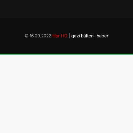
© 16.09.2022
Hbr HD
|
gezi bülteni
,
haber