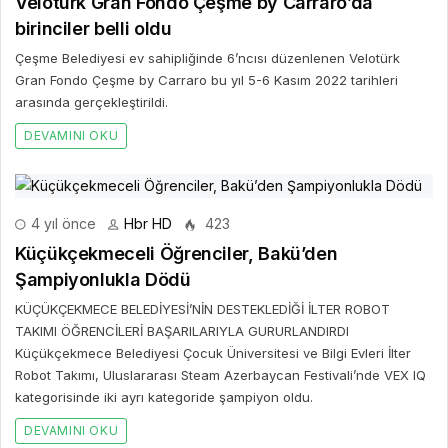
Veloturk Gran Fondo Çeşme by Carraro’da
birinciler belli oldu
Çeşme Belediyesi ev sahipliğinde 6’ncısı düzenlenen Velotürk
Gran Fondo Çeşme by Carraro bu yıl 5-6 Kasım 2022 tarihleri
arasında gerçekleştirildi.
DEVAMINI OKU
4 yıl önce
Hbr HD
423
Küçükçekmeceli Öğrenciler, Bakü’den
Şampiyonlukla Dödü
KÜÇÜKÇEKMECE BELEDİYESİ’NİN DESTEKLEDİĞİ İLTER ROBOT
TAKIMI ÖĞRENCİLERİ BAŞARILARIYLA GURURLANDIRDI
Küçükçekmece Belediyesi Çocuk Üniversitesi ve Bilgi Evleri İlter
Robot Takımı, Uluslararası Steam Azerbaycan Festivali’nde VEX IQ
kategorisinde iki ayrı kategoride şampiyon oldu.
DEVAMINI OKU