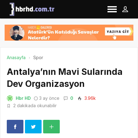
Anasayfa
Spor
Antalya’nın Mavi Sularında
Dev Organizasyon
Hbr HD
3 ay önce
0
3.96k
2 dakikada okunabilir