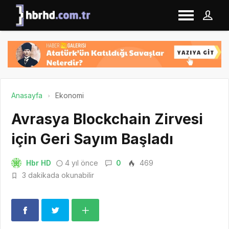
Anasayfa
Ekonomi
Avrasya Blockchain Zirvesi
için Geri Sayım Başladı
Hbr HD
4 yıl önce
0
469
3 dakikada okunabilir