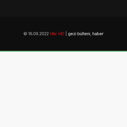
© 16.09.2022
Hbr HD
|
gezi bülteni
,
haber