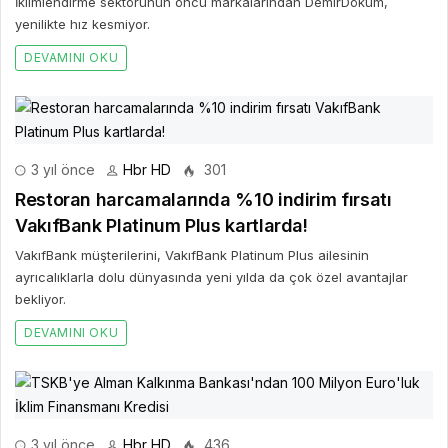
İklimlendirme sektörünün öncü markalarından DemirDöküm,
yenilikte hız kesmiyor.
DEVAMINI OKU
3 yıl önce
Hbr HD
301
Restoran harcamalarında %10 indirim fırsatı
VakıfBank Platinum Plus kartlarda!
VakıfBank müşterilerini, VakıfBank Platinum Plus ailesinin
ayrıcalıklarla dolu dünyasında yeni yılda da çok özel avantajlar
bekliyor.
DEVAMINI OKU
3 yıl önce
Hbr HD
436