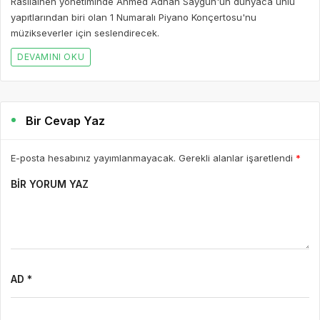
Rasilainen yönetiminde Ahmed Adnan Saygun'un dünyaca ünlü
yapıtlarından biri olan 1 Numaralı Piyano Konçertosu'nu
müzikseverler için seslendirecek.
DEVAMINI OKU
Bir Cevap Yaz
E-posta hesabınız yayımlanmayacak. Gerekli alanlar işaretlendi
*
BIR YORUM YAZ
AD *