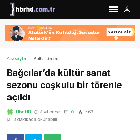
Anasayfa
Kültür Sanat
Bağcılar’da kültür sanat
sezonu coşkulu bir törenle
açıldı
Hbr HD
4 yıl önce
0
463
3 dakikada okunabilir