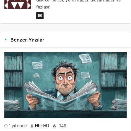
fazlası!
Benzer Yazılar
1 yıl önce
Hbr HD
349