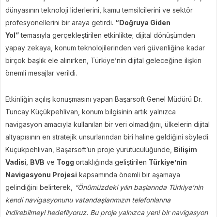
dünyasının teknoloji liderlerini, kamu temsilcilerini ve sektör
profesyonellerini bir araya getirdi.
“Doğruya Giden
Yol”
temasıyla gerçekleştirilen etkinlikte; dijital dönüşümden
yapay zekaya, konum teknolojilerinden veri güvenliğine kadar
birçok başlık ele alınırken, Türkiye’nin dijital geleceğine ilişkin
önemli mesajlar verildi.
Etkinliğin açılış konuşmasını yapan Başarsoft Genel Müdürü Dr.
Tuncay Küçükpehlivan, konum bilgisinin artık yalnızca
navigasyon amacıyla kullanılan bir veri olmadığını, ülkelerin dijital
altyapısının en stratejik unsurlarından biri haline geldiğini söyledi.
Küçükpehlivan, Başarsoft’un proje yürütücülüğünde,
Bilişim
Vadis
i,
BVB
ve
Togg
ortaklığında geliştirilen
Türkiye’nin
Navigasyonu Projesi
kapsamında önemli bir aşamaya
gelindiğini belirterek,
“Önümüzdeki yılın başlarında Türkiye’nin
kendi navigasyonunu vatandaşlarımızın telefonlarına
indirebilmeyi hedefliyoruz. Bu proje yalnızca yeni bir navigasyon