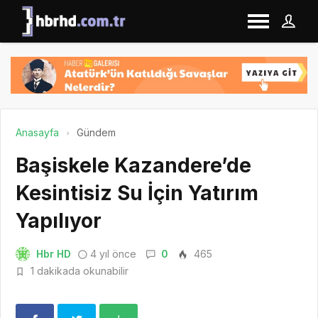
Anasayfa
Gündem
Başiskele Kazandere’de
Kesintisiz Su İçin Yatırım
Yapılıyor
Hbr HD
4 yıl önce
0
465
1 dakikada okunabilir