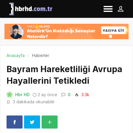
Anasayfa
Haberler
Bayram Hareketliliği Avrupa
Hayallerini Tetikledi
Hbr HD
2 ay önce
0
3.3k
3 dakikada okunabilir