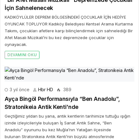
İçin Sahnelenecek
KADIKÖYLÜLER DEPREM BÖLGESİNDEKİ ÇOCUKLAR İÇİN HEDİYE
OYUNCAK TOPLUYOR Kadıköy Belediyesi Kentsel Arama Kurtarma
Takımı, çocukları afetlere karşı bilinçlendirmek için sahnelediği Bir
Afet Masalı Müzikali’ni bu kez depremzede çocuklar için
oynayacak.
DEVAMINI OKU
3 yıl önce
Hbr HD
389
Ayça Bingöl Performansıyla “Ben Anadolu”,
Stratonikeia Antik Kenti'nde
Geçtiğimiz yıldan bu yana, antik kentlerin tarihimize tuttuğu ışığın
izinde izleyicileriyle buluşan İş Sanat Antik Sahne, “Ben
Anadolu” oyununu bu kez Muğla’nın Yatağan ilçesinde
bulunan Stratonikeia Antik Kenti’nin büyülü atmosferinde