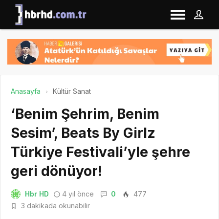
Anasayfa
Kültür Sanat
‘Benim Şehrim, Benim
Sesim’, Beats By Girlz
Türkiye Festivali’yle şehre
geri dönüyor!
Hbr HD
4 yıl önce
0
477
3 dakikada okunabilir