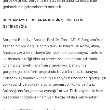
gerçekleştirdik. Bergama Belediyesi’ni daha kurumsal hale
getirmek için çalışmalarımızı başlattık.
BERGAMA’YI ULUSLARARASI BİR ŞEHİR HALİNE
GETİRECEĞİZ
Bergama Belediye Başkanı Prof. Dr. Tanju ÇELİK; Bergama’mız
sıradan bir ilçe değil. Geçmiş tarihi ile birlikte bir Roma, Atina,
Antakya veya İskenderiye’den çok farkı bulunmuyor. Tarihi ile
uluslararası niteliği olan bu şehrimizde atacağımız adımlarla
turizm potansiyelini artırmamız gerekiyor. Daha önce
gerçekleşen teleferik projesinde büyük bir hata bulunuyor.
Teleferik ayaklarının kurulduğu alan yolun üzerinden geçtiği için
yol kapandı ve yüksek araçlar geçemiyor. Kültür ve Turizm
Bakanlığı’nın Bergama’ya ayırdığı 1 milyar TL’lik kaynak ile hem
bu sorunlar çözülebilir hem yeni turizm rotaları belirlenebilir.