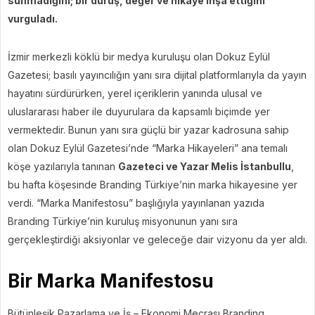
sunmadığını; bir duruş, değer ve hikâye inşa ettiğini
vurguladı.
İzmir merkezli köklü bir medya kuruluşu olan Dokuz Eylül
Gazetesi; basılı yayıncılığın yanı sıra dijital platformlarıyla da yayın
hayatını sürdürürken, yerel içeriklerin yanında ulusal ve
uluslararası haber ile duyurulara da kapsamlı biçimde yer
vermektedir. Bunun yanı sıra güçlü bir yazar kadrosuna sahip
olan Dokuz Eylül Gazetesi’nde “Marka Hikayeleri” ana temalı
köşe yazılarıyla tanınan
Gazeteci ve Yazar Melis İstanbullu
,
bu hafta köşesinde Branding Türkiye’nin marka hikayesine yer
verdi. “Marka Manifestosu” başlığıyla yayınlanan yazıda
Branding Türkiye’nin kuruluş misyonunun yanı sıra
gerçekleştirdiği aksiyonlar ve geleceğe dair vizyonu da yer aldı.
Bir Marka Manifestosu
Bütünleşik Pazarlama ve İş – Ekonomi Mecrası Branding