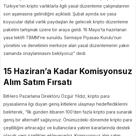
Türkiye’nin kripto varlıklarla ilgili yasal düzenleme çalışmalarının
son aşamasına gelindiğini açıkladı. Şubat ayında ise yasa
koyucular dijital varlık paydaşları ile gelecek kripto düzenleme
paketini tartışmak üzere bir araya geldi. 16 Mayıs’ta hazırlanan
yasa teklifi TBMM’ne sunuldu. Sermaye Piyasası Kurulu’nun
yönetimi ve denetimini merkeze alan yasal düzenlemenin yakın
zamanda onaylanmasını bekliyoruz” dedi.
15 Haziran’a Kadar Komisyonsuz
Alım Satım Fırsatı
BitHero Pazarlama Direktörü Özgür Yıldız, kripto para
piyasalarına ilgi duyan geniş kitlelere ulaşmayı hedeflediklerini
belirterek, “İlk günden itibaren 100’den fazla kripto para sunarak
geniş bir alternatif sağlıyoruz. Önümüzdeki dönemde kripto para
çeşitliliğini artıracağız ve kullanıcılara yatırım kararlarında destek
olacak yeni özellikler ekleyeceğiz. Komisyonsuz alım satım