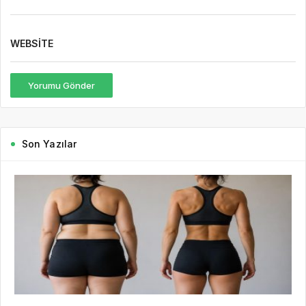
42 dakika önce
Hbr HD
8
Kilo Vermek mi, Yağ Vermek mi? Aynı Şey
Sanıyoruz Ama Değil!
Tartıya çıktığınızda ibrenin aşağı indiğini görmek çoğu insan için
büyük bir motivasyon kaynağıdır. Hatta kilo verme süreci çoğu
zaman yalnızca tartıda görülen rakamlarla değerlendirilir. “Bu...
DEVAMINI OKU
1 gün önce
7 Ağustos Haftasında Vizyona
Girecek Filmler
3 gün önce
Mürsel Ferhat Sağlam Tek Rumeli