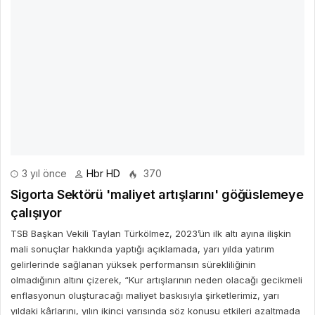
3 yıl önce
Hbr HD
370
Sigorta Sektörü 'maliyet artışlarını' göğüslemeye
çalışıyor
TSB Başkan Vekili Taylan Türkölmez, 2023’ün ilk altı ayına ilişkin
mali sonuçlar hakkında yaptığı açıklamada, yarı yılda yatırım
gelirlerinde sağlanan yüksek performansın sürekliliğinin
olmadığının altını çizerek, “Kur artışlarının neden olacağı gecikmeli
enflasyonun oluşturacağı maliyet baskısıyla şirketlerimiz, yarı
yıldaki kârlarını, yılın ikinci yarısında söz konusu etkileri azaltmada
kullanacaklar” dedi.
DEVAMINI OKU
4 yıl önce
Hbr HD
378
TUBE & STEEL İstanbul 2. Boru, Profil, Tel, Çelik,