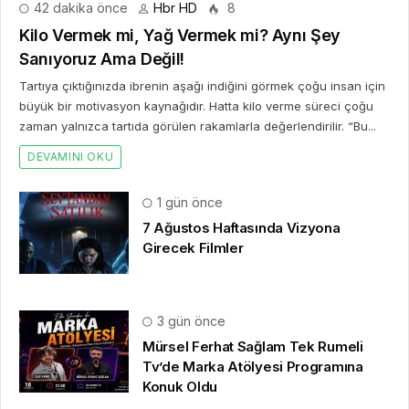
Tv’de Marka Atölyesi Programına
Konuk Oldu
6 gün önce
Dijitalleşme Ebelik Hizmetlerini
Dönüştürüyor
2 hafta önce
10. Uluslararası İstanbul Hırdavat
Fuarı, Küresel Ticaretin Yeni Merkezi
Olmaya Hazırlanıyor