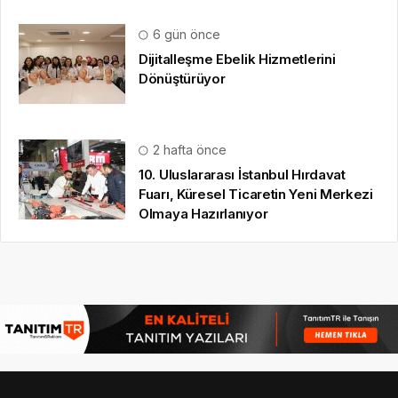
© 16.09.2022
Hbr HD
|
gezi bülteni
,
haber