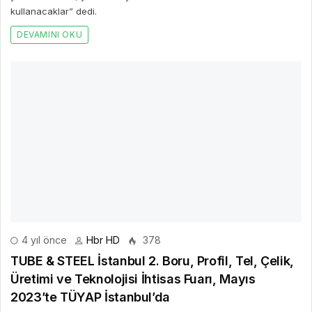
Üretimi ve Teknolojisi İhtisas Fuarı, Mayıs
2023’te TÜYAP İstanbul’da
Boru, profil, tel, çelik sektörünün kıtalar arası buluşması TUBE &
STEEL İstanbul 2.
DEVAMINI OKU
Bir Cevap Yaz
E-posta hesabınız yayımlanmayacak. Gerekli alanlar işaretlendi
*
BIR YORUM YAZ
AD *