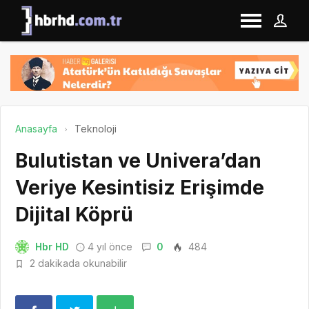
Anasayfa
Teknoloji
Bulutistan ve Univera’dan
Veriye Kesintisiz Erişimde
Dijital Köprü
Hbr HD
4 yıl önce
0
484
2 dakikada okunabilir