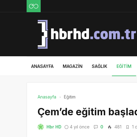
ANASAYFA
MAGAZIN
SAĞLIK
EĞITIM
Anasayfa
Eğitim
Çem’de eğitim başla
Hbr HD
4 yıl önce
0
481
1 