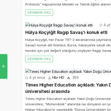
Protokolü” kapsamında Mesleki ve Teknik Eğitim alanınd
DEVAMINI OKU
4 yı
Hülya Koçyiğit Ragıp Savaş'ı konuk etti
Hülya Koçyiğit, her Pazar TRT-2 ekranlarında yayınlan
Savaş’ı konuk etti İstanbul, Bursa, Sakarya’da sanat ok
kendisi için çok değerli olduğunu söyleyen Ragıp Savaş 
DEVAMINI OKU
4 yıl önce
Hbr HD
359
Times Higher Education açıkladı: Yakın D
üniversitesi arasında
Times Higher Education açıkladı: Yakın Doğu Üniversitesi
üniversitesi, “Mühendislik” alanında ise dünyanın en iy
Higher Education’ın yayınladığı “Dünya Üniversiteleri S