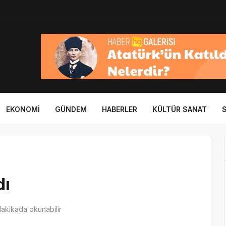
EKONOMI
GÜNDEM
HABERLER
KÜLTÜR SANAT
dı
dakikada okunabilir