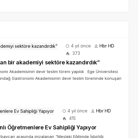
4 yıl önce
Hbr HD
373
açan bir akademiyi sektöre kazandırdık”
mi Akademisinin devir teslim töreni yapıldı Ege Üniversitesi
tındağ Gastronomi Akademisinin devir teslim töreninde konuşan
4 yıl önce
Hbr HD
415
anlı Öğretmenlere Ev Sahipliği Yapıyor
erbaycan arasında imzalanan “Mesleki Eğitimde İşbirliği