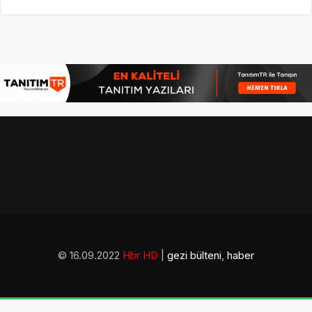
© 16.09.2022
Hbr HD
|
gezi bülteni
,
haber