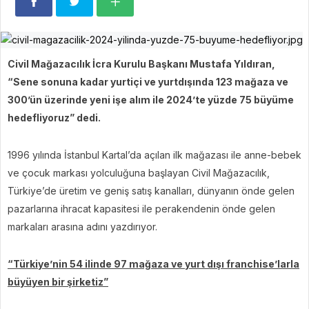
Civil Mağazacılık İcra Kurulu Başkanı Mustafa Yıldıran,
“Sene sonuna kadar yurtiçi ve yurtdışında 123 mağaza ve
300’ün üzerinde yeni işe alım ile 2024’te yüzde 75 büyüme
hedefliyoruz” dedi.
1996 yılında İstanbul Kartal’da açılan ilk mağazası ile anne-bebek
ve çocuk markası yolculuğuna başlayan Civil Mağazacılık,
Türkiye’de üretim ve geniş satış kanalları, dünyanın önde gelen
pazarlarına ihracat kapasitesi ile perakendenin önde gelen
markaları arasına adını yazdırıyor.
“Türkiye’nin 54 ilinde 97 mağaza ve yurt dışı franchise’larla
büyüyen bir şirketiz”