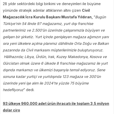
28 yıldır sektördeki bilgi birikimi ve deneyimleri ile büyüme
yönünde stratejik adımlar attıklarının altını çizen
Civil
Mağazacılık İcra Kurulu Başkanı Mustafa Yıldıran,
“
Bugün
Türkiye’nin 54 ilinde 97 mağazamız, yurt dışı franchise
partnerlerimiz ve 2.500’ün üzerinde çalışanımızla büyüyen ve
gelişen bir şirketiz. Yurt içinde genişleyen mağaza ağımızın yanı
sıra yeni ülkelere açılma planımız dâhilinde Orta Doğu ve Balkan
pazarında da Civil markasını müşterilerimizle buluşturuyoruz.
Hâlihazırda; Libya, Ürdün, Irak, Kuzey Makedonya, Kosova ve
Gürcistan olmak üzere 6 ülkede 8 franchise mağazamız ile yurt
dışında markamızı ve ülkemizi başarıyla temsil ediyoruz. Sene
sonuna kadar yurtiçi ve yurtdışında 123 mağaza ve 300’ün
üzerinde yeni işe alım ile 2024’te yüzde 75 büyüme
hedefliyoruz
” dedi.
93 ülkeye 960.000 adet ürün ihracatı ile toplam 3,5 milyon
dolar ciro