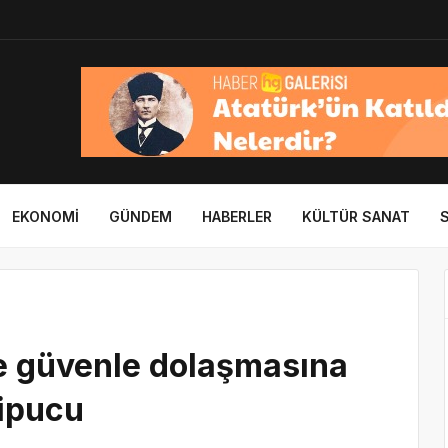
EKONOMI
GÜNDEM
HABERLER
KÜLTÜR SANAT
te güvenle dolaşmasına
 ipucu