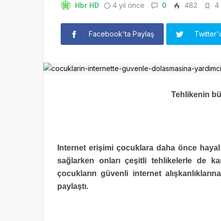
Hbr HD
4 yıl önce
0
482
4 
Facebook'ta Paylaş
Twitter'
Tehlikenin b
Internet erişimi çocuklara daha önce hayal
sağlarken onları çeşitli tehlikelerle de k
çocukların güvenli internet alışkanlıkları
paylaştı.