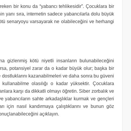
eken bir konu da “yabancı tehlikesidir”. Çocuklara bir
 yanı sıra, internetin sadece yabancılarla dolu büyük
 kötü senaryoyu varsayarak ne olabileceğini ve herhangi
sına gizlenmiş kötü niyetli insanların bulunabileceğini
ırsa, potansiyel zarar da o kadar büyük olur; başka bir
ve dostluklarını kazanabilmeleri ve daha sonra bu güveni
kullanabilme olasılığı o kadar yüksektir. Çocuklara
sanlara karşı da dikkatli olmayı öğretin. Siber zorbalık ve
e yabancıların sahte arkadaşlıklar kurmak ve gençleri
arı için nasıl kandırmaya çalıştıklarını ve bunun göz
sonuçlanabileceğini açıklayın.