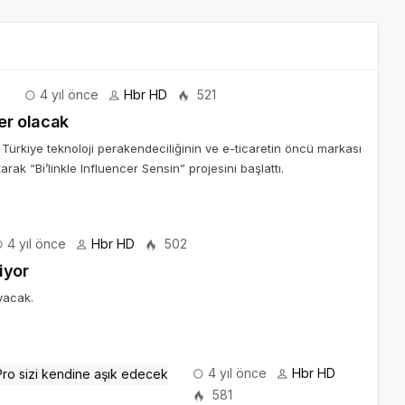
4 yıl önce
Hbr HD
521
cer olacak
 Türkiye teknoloji perakendeciliğinin ve e-ticaretin öncü markası
rak “Bi’linkle Influencer Sensin” projesini başlattı.
4 yıl önce
Hbr HD
502
iyor
ayacak.
4 yıl önce
Hbr HD
581