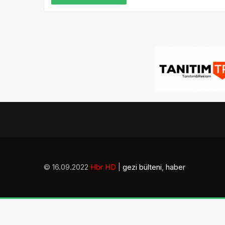
© 16.09.2022
Hbr HD
|
gezi bülteni
,
haber