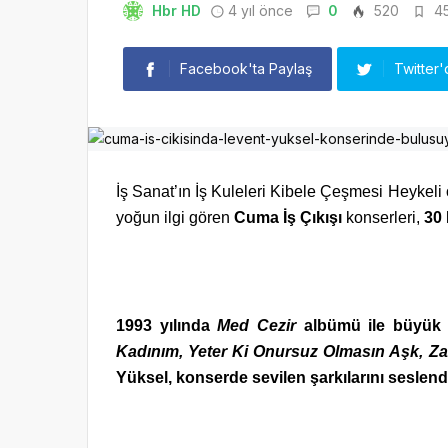
Hbr HD
4 yıl önce
0
520
45
Facebook'ta Paylaş
Twitter'
İş Sanat’ın İş Kuleleri Kibele Çeşmesi Heykeli ö
yoğun ilgi gören
Cuma İş Çıkışı
konserleri,
30 
1993 yılında
Med Cezir
albümü ile büyük 
Kadınım, Yeter Ki Onursuz Olmasın Aşk, Za
Yüksel, konserde sevilen şarkılarını seslen