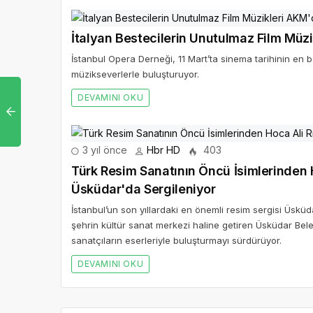
İtalyan Bestecilerin Unutulmaz Film Müz
İstanbul Opera Derneği, 11 Mart’ta sinema tarihinin en 
müzikseverlerle buluşturuyor.
DEVAMINI OKU
3 yıl önce
Hbr HD
403
Türk Resim Sanatının Öncü İsimlerinden Ho
Üsküdar'da Sergileniyor
İstanbul’un son yıllardaki en önemli resim sergisi Üskü
şehrin kültür sanat merkezi haline getiren Üsküdar Beled
sanatçıların eserleriyle buluşturmayı sürdürüyor.
DEVAMINI OKU