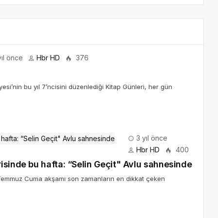
ıl önce
Hbr HD
376
si’nin bu yıl 7’ncisini düzenlediği Kitap Günleri, her gün
3 yıl önce
Hbr HD
400
isinde bu hafta: “Selin Geçit" Avlu sahnesinde
4 Temmuz Cuma akşamı son zamanların en dikkat çeken