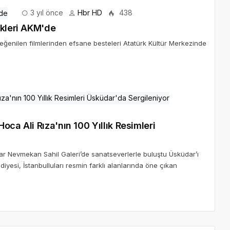
3 yıl önce
Hbr HD
438
ikleri AKM'de
beğenilen filmlerinden efsane besteleri Atatürk Kültür Merkezinde
ca Ali Rıza'nın 100 Yıllık Resimleri
dar Nevmekan Sahil Galeri’de sanatseverlerle buluştu Üsküdar’ı
iyesi, İstanbulluları resmin farklı alanlarında öne çıkan