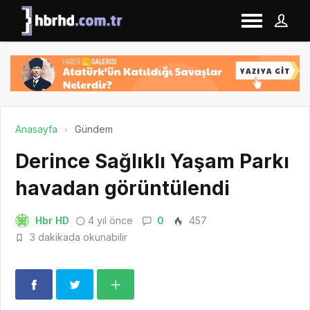
Anasayfa
Gündem
Derince Sağlıklı Yaşam Parkı
havadan görüntülendi
Hbr HD
4 yıl önce
0
457
3 dakikada okunabilir