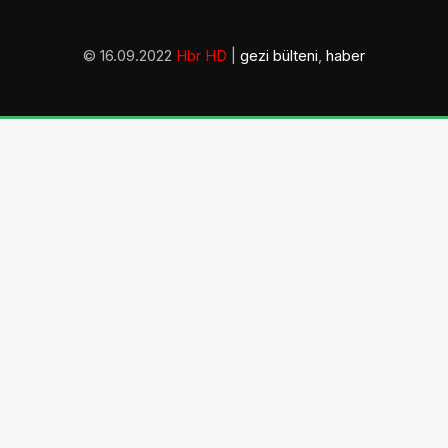
© 16.09.2022
Hbr HD
|
gezi bülteni
,
haber