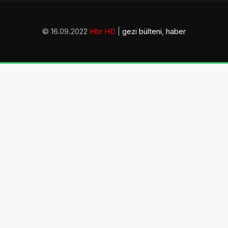
© 16.09.2022
Hbr HD
|
gezi bülteni
,
haber