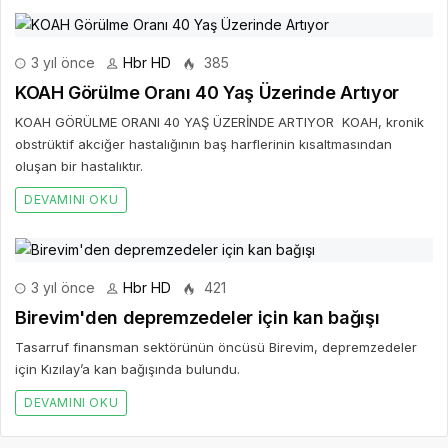
3 yıl önce
Hbr HD
385
KOAH Görülme Oranı 40 Yaş Üzerinde Artıyor
KOAH GÖRÜLME ORANI 40 YAŞ ÜZERİNDE ARTIYOR KOAH, kronik
obstrüktif akciğer hastalığının baş harflerinin kısaltmasından
oluşan bir hastalıktır.
DEVAMINI OKU
3 yıl önce
Hbr HD
421
Birevim'den depremzedeler için kan bağışı
Tasarruf finansman sektörünün öncüsü Birevim, depremzedeler
için Kızılay’a kan bağışında bulundu.
DEVAMINI OKU