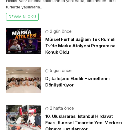
Filmler Var? Sinema salonlarında yeni hafta, birbirinden farklı
türlerde yapımlarla...
DEVAMINI OKU
2 gün önce
Mürsel Ferhat Sağlam Tek Rumeli
Tv’de Marka Atölyesi Programına
Konuk Oldu
5 gün önce
Dijitalleşme Ebelik Hizmetlerini
Dönüştürüyor
2 hafta önce
10. Uluslararası İstanbul Hırdavat
Fuarı, Küresel Ticaretin Yeni Merkezi
Olmaya Hazırlanıyor