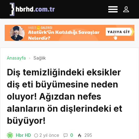
Anasayfa
Sağlık
Diş temizliğindeki eksikler
diş eti büyümesine neden
oluyor! Ağızdan nefes
alanların ön dişlerindeki et
büyüyor!
Hbr HD
2 yıl önce
0
295