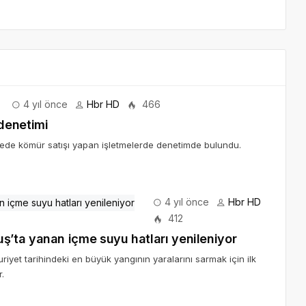
4 yıl önce
Hbr HD
466
denetimi
ilçede kömür satışı yapan işletmelerde denetimde bulundu.
4 yıl önce
Hbr HD
412
Antalya Büyükşehir Akseki ve Gündoğmuş’ta yanan içme suyu hatları yenileniyor
iyet tarihindeki en büyük yangının yaralarını sarmak için ilk
.