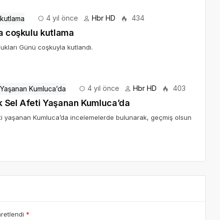
4 yıl önce
Hbr HD
434
na coşkulu kutlama
cukları Günü coşkuyla kutlandı.
4 yıl önce
Hbr HD
403
k Sel Afeti Yaşanan Kumluca’da
eti yaşanan Kumluca’da incelemelerde bulunarak, geçmiş olsun
aretlendi
*