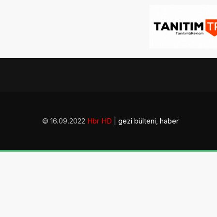
© 16.09.2022
Hbr HD
|
gezi bülteni
,
haber