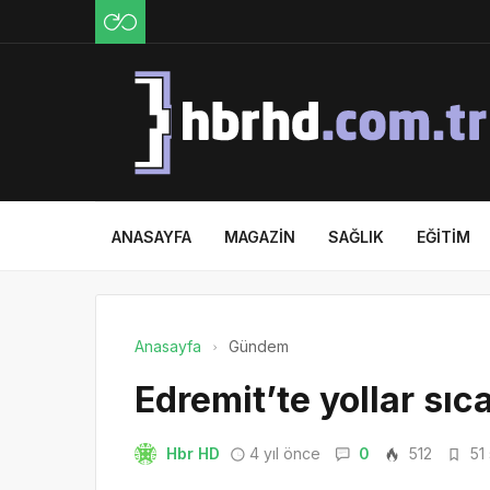
ANASAYFA
MAGAZIN
SAĞLIK
EĞITIM
Anasayfa
Gündem
Edremit’te yollar sıc
Hbr HD
4 yıl önce
0
512
51 