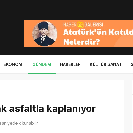
EKONOMI
GÜNDEM
HABERLER
KÜLTÜR SANAT
ak asfaltla kaplanıyor
saniyede okunabilir