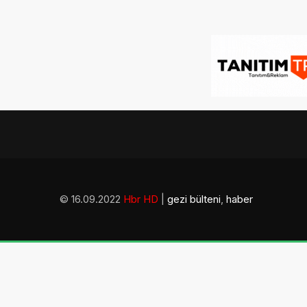
© 16.09.2022
Hbr HD
|
gezi bülteni
,
haber