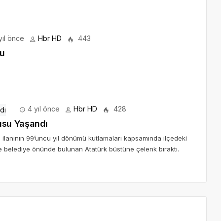
yıl önce
Hbr HD
443
du
4 yıl önce
Hbr HD
428
usu Yaşandı
 ilanının 99’uncu yıl dönümü kutlamaları kapsamında ilçedeki
likte belediye önünde bulunan Atatürk büstüne çelenk bıraktı.