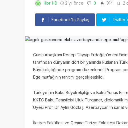
Hbr HD
2 yıl önce
0
314
2 d
Facebook'ta Paylaş
Twitter'
Cumhurbaşkanı Recep Tayyip Erdoğan’ın eşi Emine
tarafından dünyanın dört bir yanında kutlanan Tür
Büyükelçiliğinde program düzenlendi. Program çer
Ege mutfağının tanıtımı gerçekleştirildi.
Türkiye’nin Bakü Büyükelçiliği ve Bakü Yunus Emr
KKTC Bakü Temsilcisi Ufuk Turganer, diplomatik misy
Üyesi Prof. Dr. Aylin Göztaş, Azerbaycan’ın sanat v
İletişim Fakültesi ve Çeşme Turizm Fakültesi Dekan