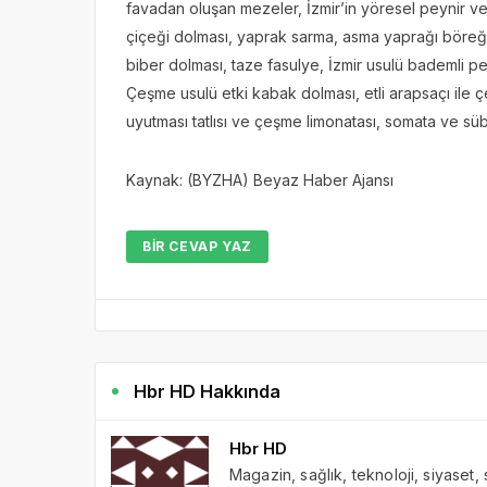
favadan oluşan mezeler, İzmir’in yöresel peynir ve 
çiçeği dolması, yaprak sarma, asma yaprağı böreği,
biber dolması, taze fasulye, İzmir usulü bademli pe
Çeşme usulü etki kabak dolması, etli arapsaçı ile çeş
uyutması tatlısı ve çeşme limonatası, somata ve s
Kaynak: (BYZHA) Beyaz Haber Ajansı
BIR CEVAP YAZ
Hbr HD Hakkında
Hbr HD
Magazin, sağlık, teknoloji, siyaset,