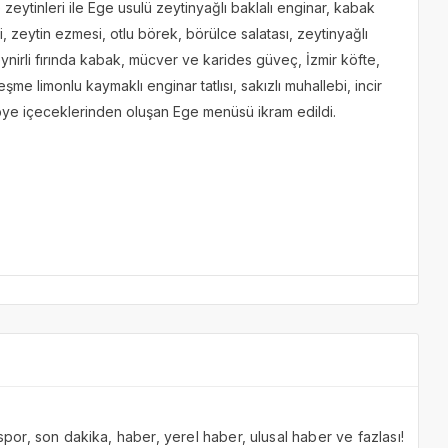
zeytinleri ile Ege usulü zeytinyağlı baklalı enginar, kabak
 zeytin ezmesi, otlu börek, börülce salatası, zeytinyağlı
ynirli fırında kabak, mücver ve karides güveç, İzmir köfte,
me limonlu kaymaklı enginar tatlısı, sakızlı muhallebi, incir
übye içeceklerinden oluşan Ege menüsü ikram edildi.
 spor, son dakika, haber, yerel haber, ulusal haber ve fazlası!