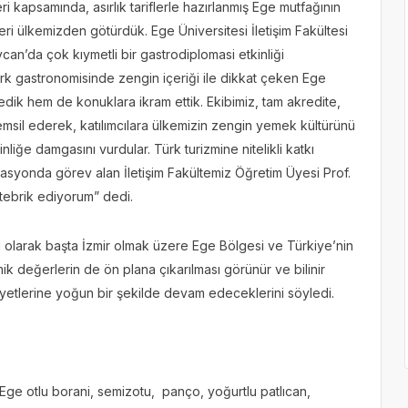
i kapsamında, asırlık tariflerle hazırlanmış Ege mutfağının
leri ülkemizden götürdük. Ege Üniversitesi İletişim Fakültesi
can’da çok kıymetli bir gastrodiplomasi etkinliği
k gastronomisinde zengin içeriği ile dikkat çeken Ege
ledik hem de konuklara ikram ettik. Ekibimiz, tam akredite,
temsil ederek, katılımcılara ülkemizin zengin yemek kültürünü
kinliğe damgasını vurdular. Türk turizmine nitelikli katkı
asyonda görev alan İletişim Fakültemiz Öğretim Üyesi Prof.
 tebrik ediyorum” dedi.
i olarak başta İzmir olmak üzere Ege Bölgesi ve Türkiye’nin
ik değerlerin de ön plana çıkarılması görünür ve bilinir
aliyetlerine yoğun bir şekilde devam edeceklerini söyledi.
 Ege otlu borani, semizotu, panço, yoğurtlu patlıcan,