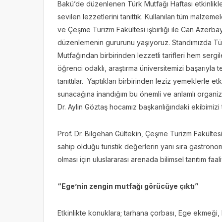
Bakü’de düzenlenen Türk Mutfağı Haftası etkinlikler
sevilen lezzetlerini tanıttık. Kullanılan tüm malzeme
ve Çeşme Turizm Fakültesi işbirliği ile Can Azerbay
düzenlemenin gururunu yaşıyoruz. Standımızda Tür
Mutfağından birbirinden lezzetli tarifleri hem sergi
öğrenci odaklı, araştırma üniversitemizi başarıyla 
tanıttılar. Yaptıkları birbirinden leziz yemeklerle et
sunacağına inandığım bu önemli ve anlamlı organiz
Dr. Aylin Göztaş hocamız başkanlığındaki ekibimizi
Prof. Dr. Bilgehan Gültekin, Çeşme Turizm Fakültes
sahip olduğu turistik değerlerin yanı sıra gastronom
olması için uluslararası arenada bilimsel tanıtım fa
“Ege’nin zengin mutfağı görücüye çıktı”
Etkinlikte konuklara; tarhana çorbası, Ege ekmeği,