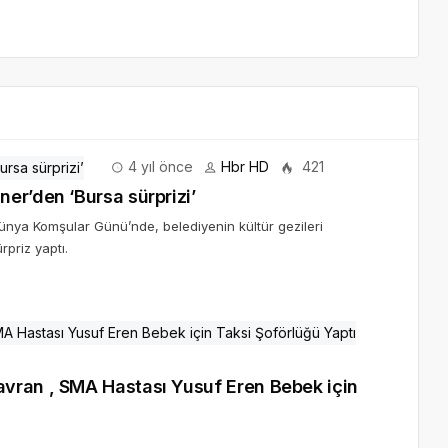
4 yıl önce
Hbr HD
421
er’den ‘Bursa sürprizi’
ünya Komşular Günü’nde, belediyenin kültür gezileri
priz yaptı.
vran , SMA Hastası Yusuf Eren Bebek için