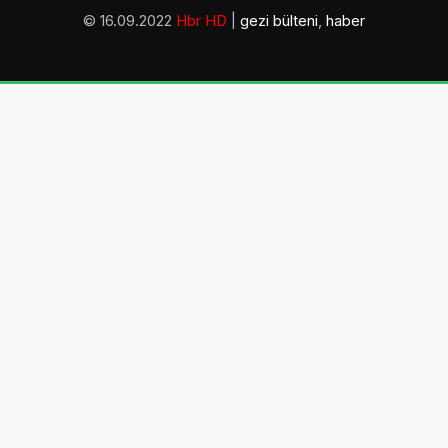
© 16.09.2022
Hbr HD
|
gezi bülteni
,
haber