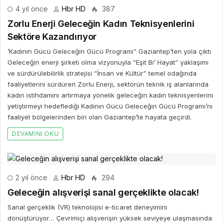
4 yıl önce
Hbr HD
387
Zorlu Enerji Geleceğin Kadın Teknisyenlerini
Sektöre Kazandırıyor
’Kadının Gücü Geleceğin Gücü Programı” Gaziantep’ten yola çıktı
Geleceğin enerji şirketi olma vizyonuyla “Eşit Bi’ Hayat” yaklaşımı
ve sürdürülebilirlik stratejisi “İnsan ve Kültür” temel odağında
faaliyetlerini sürdüren Zorlu Enerji, sektörün teknik iş alanlarında
kadın istihdamını artırmaya yönelik geleceğin kadın teknisyenlerini
yetiştirmeyi hedeflediği Kadının Gücü Geleceğin Gücü Programı’nı
faaliyet bölgelerinden biri olan Gaziantep’te hayata geçirdi.
DEVAMINI OKU
2 yıl önce
Hbr HD
294
Geleceğin alışverişi sanal gerçeklikte olacak!
Sanal gerçeklik (VR) teknolojisi e-ticaret deneyimini
dönüştürüyor… Çevrimiçi alışverişin yüksek seviyeye ulaşmasında