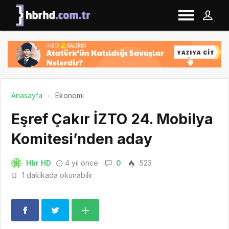
Anasayfa
Ekonomi
Eşref Çakır İZTO 24. Mobilya
Komitesi’nden aday
Hbr HD
4 yıl önce
0
523
1 dakikada okunabilir