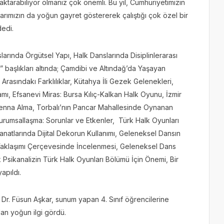
a aktarabiliyor olmanız çok önemli. Bu yıl, Cumhuriyetimizin
alarımızın da yoğun gayret göstererek çalıştığı çok özel bir
dedi.
rında Örgütsel Yapı, Halk Danslarında Disiplinlerarası
” başlıkları altında; Çamdibi ve Altındağ’da Yaşayan
asındakı Farklılıklar, Kütahya İli Gezek Gelenekleri,
mı, Efsanevi Miras: Bursa Kılıç-Kalkan Halk Oyunu, İzmir
enna Alma, Torbalı’nın Pancar Mahallesinde Oynanan
rumsallaşma: Sorunlar ve Etkenler, Türk Halk Oyunları
atlarında Dijital Dekorun Kullanımı, Geleneksel Dansın
Yaklaşımı Çerçevesinde İncelenmesi, Geleneksel Dans
Psikanalizin Türk Halk Oyunları Bölümü İçin Önemi, Bir
apıldı.
. Dr. Füsun Aşkar, sunum yapan 4. Sınıf öğrencilerine
rdan yoğun ilgi gördü.