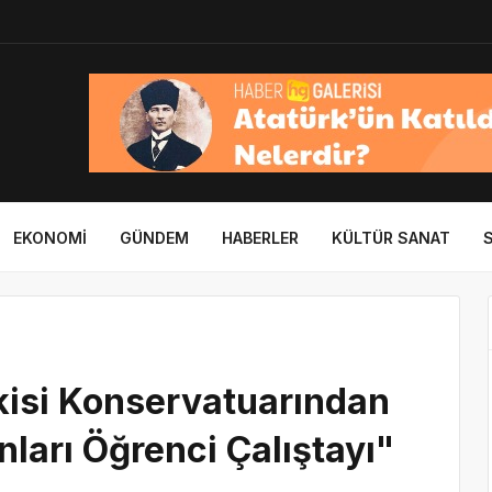
EKONOMI
GÜNDEM
HABERLER
KÜLTÜR SANAT
kisi Konservatuarından
ları Öğrenci Çalıştayı"