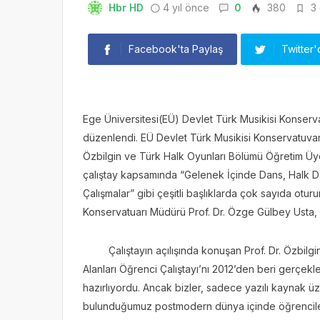
Hbr HD
4 yıl önce
0
380
3 
Facebook'ta Paylaş
Twitter'
Ege Üniversitesi(EÜ) Devlet Türk Musikisi Konservat
düzenlendi. EÜ Devlet Türk Musikisi Konservatuvar
Özbilgin ve Türk Halk Oyunları Bölümü Öğretim Üy
çalıştay kapsamında “Gelenek İçinde Dans, Halk Dan
Çalışmalar” gibi çeşitli başlıklarda çok sayıda oturu
Konservatuarı Müdürü Prof. Dr. Özge Gülbey Usta, 
Çalıştayın açılışında konuşan Prof. Dr. Özbilgin
Alanları Öğrenci Çalıştayı’nı 2012’den beri gerçekl
hazırlıyordu. Ancak bizler, sadece yazılı kaynak 
bulunduğumuz postmodern dünya içinde öğrencileri