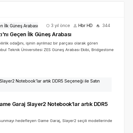
3 yıl önce
Hbr HD
344
'nı Geçen İlk Güneş Arabası
irlik odağını, işinin ayrılmaz bir parçası olarak gören
ul Teknik Üniversitesi ZES Güneş Arabası Ekibi, Bridgestone
ş Game Garaj Slayer2 Notebook’lar artık DDR5
a sunmayı hedefleyen Game Garaj, Slayer2 seçili modellerinde