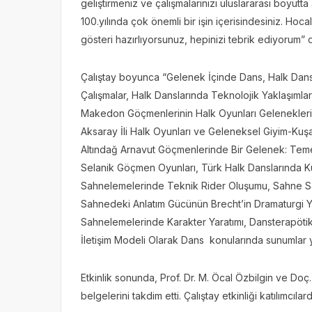
geliştirmeniz ve çalışmalarınızı uluslararası boyutt
100.yılında çok önemli bir işin içerisindesiniz. Hoc
gösteri hazırlıyorsunuz, hepinizi tebrik ediyorum” 
Çalıştay boyunca “Gelenek İçinde Dans, Halk Dansla
Çalışmalar, Halk Danslarında Teknolojik Yaklaşımlar
Makedon Göçmenlerinin Halk Oyunları Gelenekleri Ar
Aksaray İli Halk Oyunları ve Geleneksel Giyim-Kuşa
Altındağ Arnavut Göçmenlerinde Bir Gelenek: Tem
Selanik Göçmen Oyunları, Türk Halk Danslarında Ku
Sahnelemelerinde Teknik Rider Oluşumu, Sahne San
Sahnedeki Anlatım Gücünün Brecht’in Dramaturgi 
Sahnelemelerinde Karakter Yaratımı, Dansterapötik 
İletişim Modeli Olarak Dans konularında sunumlar y
Etkinlik sonunda, Prof. Dr. M. Öcal Özbilgin ve Doç
belgelerini takdim etti. Çalıştay etkinliği katılımcıla