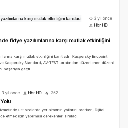
3 yıl önce
Hbr HD
e fidye yazılımlarına karşı mutlak etkinliğini
larına karşı mutlak etkinliğini kanıtladı Kaspersky Endpoint
y ve Kaspersky Standard, AV-TEST tarafından düzenlenen düzenli
ı başarıyla geçti.
3 yıl önce
Hbr HD
352
 Yolu
hizmetinde üst sıralarda yer almanın yollarını ararken, Dijital
e etmek için yapılması gerekenleri sıraladı.