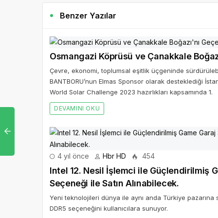
Benzer Yazılar
Osmangazi Köprüsü ve Çanakkale Boğazı
Çevre, ekonomi, toplumsal eşitlik üçgeninde sürdürülebil
BANTBORU’nun Elmas Sponsor olarak desteklediği İstanb
World Solar Challenge 2023 hazırlıkları kapsamında 1.
DEVAMINI OKU
4 yıl önce
Hbr HD
454
Intel 12. Nesil İşlemci ile Güçlendirilmi
Seçeneği ile Satın Alınabilecek.
Yeni teknolojileri dünya ile aynı anda Türkiye pazarın
DDR5 seçeneğini kullanıcılara sunuyor.