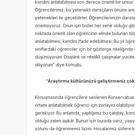
kendini anlatabilmesi son derece önemli bir unsur.
Öğrencilerimiz, bu yetenekli dansçıların önüne anca
yetenekleri ile geçebilirler. Öğrencilerimizin dansta
önemsiyoruz. Onun için bizler her sene olduğu gibi
noktada önemli olan öğrencinin elinde bulunan bilgi
anlatabilmesi, kendini ifade edebilmesi. Bu yıl öğre
sınıflardaki öğrenciler için bir gösterge niteliğinde
düşünüyorum. Disiplinli ve nitelikli çalışmalar yürü
diliyorum” diye konuştu.
“
Araştırma kültürünüzü geliştirmeniz çok
Konuşmasında öğrencilere seslenen Konservatuar M
ortamı anlatabilmek öğrenci için zorlayıcı olabiliy
gerekiyor. Bu anlamda, yaptığımız bu çalıştay, konse
olduğu zaten aşikâr. Bunun için burada varız, yaşı
yolunu da öğrenmemiz lazım. Hocalarımız sizlere kı