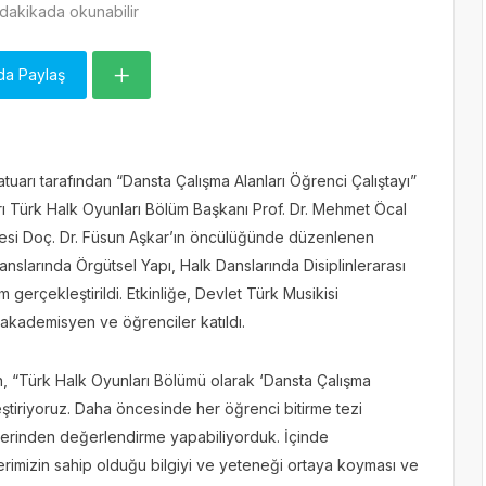
dakikada okunabilir
da Paylaş
uarı tarafından “Dansta Çalışma Alanları Öğrenci Çalıştayı”
ı Türk Halk Oyunları Bölüm Başkanı Prof. Dr. Mehmet Öcal
esi Doç. Dr. Füsun Aşkar’ın öncülüğünde düzenlenen
slarında Örgütsel Yapı, Halk Danslarında Disiplinlerarası
m gerçekleştirildi. Etkinliğe, Devlet Türk Musikisi
akademisyen ve öğrenciler katıldı.
, “Türk Halk Oyunları Bölümü olarak ‘Dansta Çalışma
eştiriyoruz. Daha öncesinde her öğrenci bitirme tezi
üzerinden değerlendirme yapabiliyorduk. İçinde
mizin sahip olduğu bilgiyi ve yeteneği ortaya koyması ve