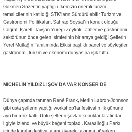
Gökmen Sözen’in yaptığı ülkemizin önemli turizm
temsilcilerinin katıldığı STK’ların Sürdürülebilir Turizm ve
Gastronomi Politikaları, Sahrap Soysal’ın konuk olduğu
Coğrafi İşaretli Tavşan Yüreği Zeytinli Tarifler ve gastronomi
sektörünün önde gelen isimlerinin bir araya geldiği Şeflerin
Yerel Mutfağın Tanıtımında Etkisi başlıklı panel ve söyleşiler
gastronomi, turizm ve ekonomi dünyasına ışık tuttu.
MICHELIN YILDIZLI ŞOV DA VAR KONSER DE
Dünya çapında tanınan René Frank, Merlin Labron-Johnson
gibi usta şeflerin yaptığı workshop’lar festivalin ilk gününe
ayrı bir renk kattı. Ünlü şeflerin şovları konuklar tarafından
ilgiyle izlendi ve büyük beğeni topladı. Karaalioğlu Parkı
içinde kurulan festival alanı ziyaretçi akınına uğrarken,