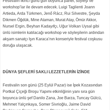
Festivalin ikinci günü gün boyunca panel, söyleşi ve
workshop’lar ile devam edecek. Luigi Taglienti Joann
Artieda, Arda Türkmen, Jenő Rácz, Rui Silvestre, Şeyda
Dikmen Öğdük, Mine Ataman, Murat Atay, Ömür Akkor,
Nursel Ergin, Beyhan Kadayıfçı, Uğur Volkan Uysal gibi
ünlü isimlerin katılacağı workshop ve söyleşilerin ardından
akşam sanatçı Işın Karaca’nın konseriyle festival coşkusu
doruğa ulaşacak.
DÜNYA ŞEFLERİ SAKLI LEZZETLERİN İZİNDE
Festivalin son günü (25 Eylül Pazar) ise İpek Kozasından
Portkal Çiçeği Broşu Yapımı etkinliğinin yanı sıra gün
boyunca ünlü şef Danilo Zana, Joe Barza, Tuncay Gülcü,
Mehmet Yalçınkaya, Somer Sivrioğlu, Jaime David