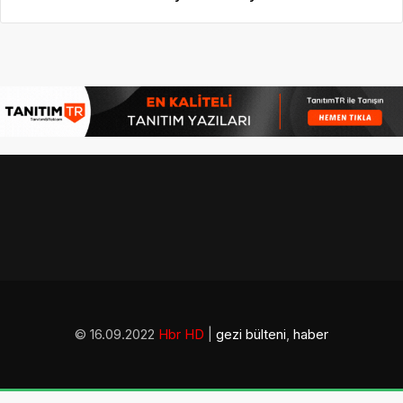
© 16.09.2022
Hbr HD
|
gezi bülteni
,
haber