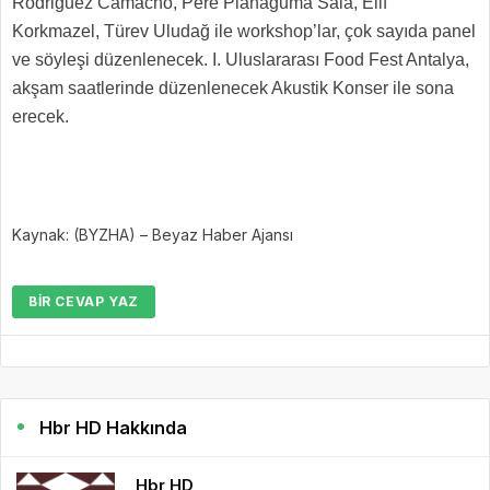
Rodriguez Camacho, Pere Planagumà Sala, Elif
Korkmazel, Türev Uludağ ile workshop’lar, çok sayıda panel
ve söyleşi düzenlenecek. I. Uluslararası Food Fest Antalya,
akşam saatlerinde düzenlenecek Akustik Konser ile sona
erecek.
Kaynak: (BYZHA) – Beyaz Haber Ajansı
BIR CEVAP YAZ
Hbr HD Hakkında
Hbr HD