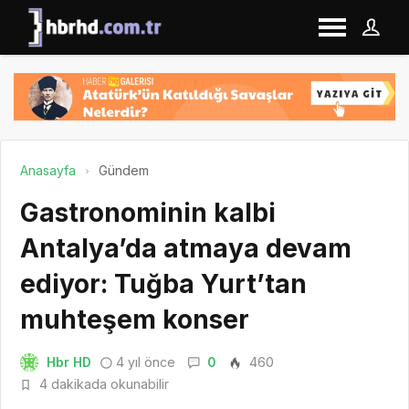
Anasayfa
Gündem
Gastronominin kalbi
Antalya’da atmaya devam
ediyor: Tuğba Yurt’tan
muhteşem konser
Hbr HD
4 yıl önce
0
460
4 dakikada okunabilir