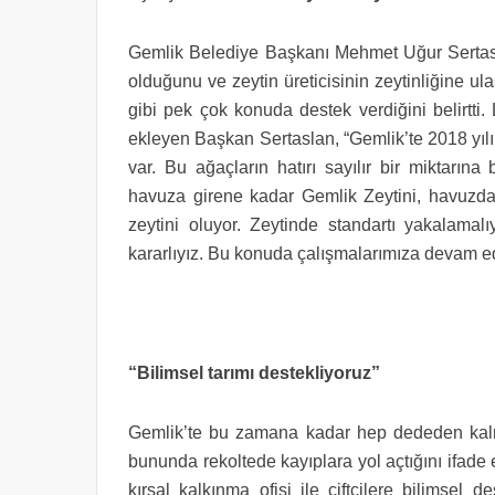
Gemlik Belediye Başkanı Mehmet Uğur Sertas
olduğunu ve zeytin üreticisinin zeytinliğine ul
gibi pek çok konuda destek verdiğini belirtti
ekleyen Başkan Sertaslan, “Gemlik’te 2018 yılı
var. Bu ağaçların hatırı sayılır bir miktarın
havuza girene kadar Gemlik Zeytini, havuzdan
zeytini oluyor. Zeytinde standartı yakalamal
kararlıyız. Bu konuda çalışmalarımıza devam e
“Bilimsel tarımı destekliyoruz”
Gemlik’te bu zamana kadar hep dededen kalma
bununda rekoltede kayıplara yol açtığını ifad
kırsal kalkınma ofisi ile çiftçilere bilimsel d