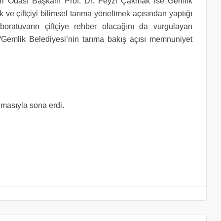
ri Odası Başkanı Prof. Dr. Feyzi Çakmak ise Gemlik
 ve çiftçiyi bilimsel tarıma yöneltmek açısından yaptığı
boratuvarın çiftçiye rehber olacağını da vurgulayan
Gemlik Belediyesi’nin tarıma bakış açısı memnuniyet
nmasıyla sona erdi.