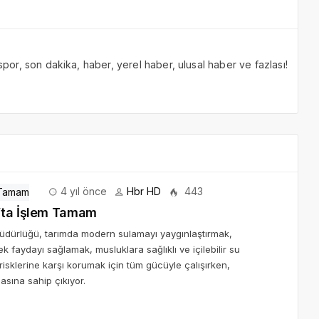
 spor, son dakika, haber, yerel haber, ulusal haber ve fazlası!
4 yıl önce
Hbr HD
443
’ya Bir Müjde Daha Sayık’ta İşlem Tamam
Müdürlüğü, tarımda modern sulamayı yaygınlaştırmak,
k faydayı sağlamak, musluklara sağlıklı ve içilebilir su
n risklerine karşı korumak için tüm gücüyle çalışırken,
asına sahip çıkıyor.