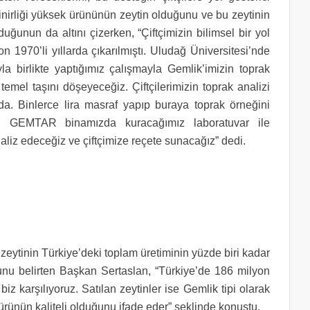
linirliği yüksek ürününün zeytin olduğunu ve bu zeytinin
duğunun da altını çizerken, “Çiftçimizin bilimsel bir yol
on 1970’li yıllarda çıkarılmıştı. Uludağ Üniversitesi’nde
yla birlikte yaptığımız çalışmayla Gemlik’imizin toprak
k temel taşını döşeyeceğiz. Çiftçilerimizin toprak analizi
da. Binlerce lira masraf yapıp buraya toprak örneğini
n GEMTAR binamızda kuracağımız laboratuvar ile
naliz edeceğiz ve çiftçimize reçete sunacağız” dedi.
zeytinin Türkiye’deki toplam üretiminin yüzde biri kadar
unu belirten Başkan Sertaslan, “Türkiye’de 186 milyon
iz karşılıyoruz. Satılan zeytinler ise Gemlik tipi olarak
o ürünün kaliteli olduğunu ifade eder” şeklinde konuştu.