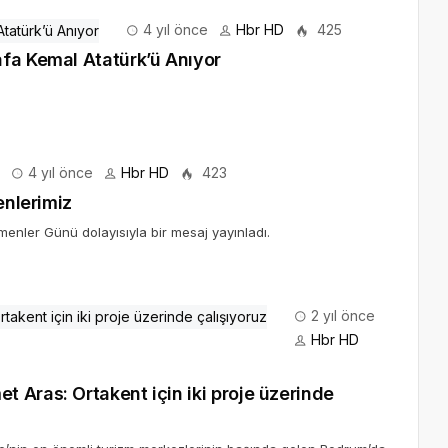
4 yıl önce
Hbr HD
425
fa Kemal Atatürk’ü Anıyor
4 yıl önce
Hbr HD
423
enlerimiz
enler Günü dolayısıyla bir mesaj yayınladı.
2 yıl önce
Hbr HD
 Aras: Ortakent için iki proje üzerinde