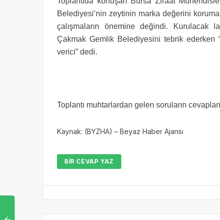
Toplantıda konuşan Bursa Ziraat Mühendisle
Belediyesi’nin zeytinin marka değerini korumak
çalışmaların önemine değindi. Kurulacak la
Çakmak Gemlik Belediyesini tebrik ederken “
verici” dedi.
Toplantı muhtarlardan gelen soruların cevapla
Kaynak: (BYZHA) – Beyaz Haber Ajansı
BIR CEVAP YAZ