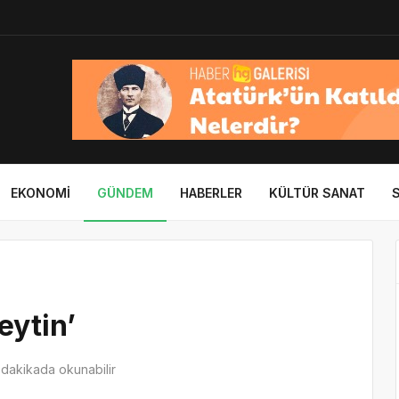
EKONOMI
GÜNDEM
HABERLER
KÜLTÜR SANAT
eytin’
dakikada okunabilir