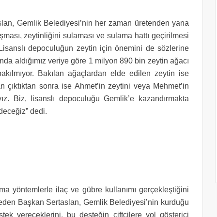
lan, Gemlik Belediyesi’nin her zaman üretenden yana
aşması, zeytinliğini sulaması ve sulama hattı geçirilmesi
. Lisanslı depoculuğun zeytin için önemini de sözlerine
nda aldığımız veriye göre 1 milyon 890 bin zeytin ağacı
a bakılmıyor. Bakılan ağaçlardan elde edilen zeytin ise
 çıktıktan sonra ise Ahmet’in zeytini veya Mehmet’in
ıyız. Biz, lisanslı depoculuğu Gemlik’e kazandırmakta
deceğiz” dedi.
 yöntemlerle ilaç ve gübre kullanımı gerçekleştiğini
e eden Başkan Sertaslan, Gemlik Belediyesi’nin kurduğu
estek vereceklerini, bu desteğin çiftçilere yol gösterici