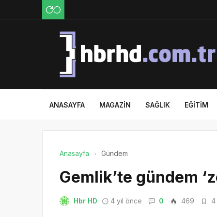
ANASAYFA
MAGAZIN
SAĞLIK
EĞITIM
Anasayfa
Gündem
Gemlik’te gündem ‘z
Hbr HD
4 yıl önce
0
469
4 