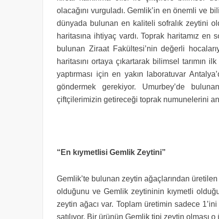
olacağını vurguladı. Gemlik’in en önemli ve bi
dünyada bulunan en kaliteli sofralık zeytini ol
haritasına ihtiyaç vardı. Toprak haritamız en s
bulunan Ziraat Fakültesi’nin değerli hocaları
haritasını ortaya çıkartarak bilimsel tarımın il
yaptırması için en yakın laboratuvar Antalya’
göndermek gerekiyor. Umurbey’de buluna
çiftçilerimizin getireceği toprak numunelerini a
“En kıymetlisi Gemlik Zeytini”
Gemlik’te bulunan zeytin ağaçlarından üretilen 
olduğunu ve Gemlik zeytininin kıymetli olduğ
zeytin ağacı var. Toplam üretimin sadece 1’ini b
satılıyor. Bir ürünün Gemlik tipi zeytin olması 