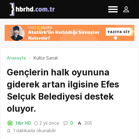
Anasayfa
Kültür Sanat
Gençlerin halk oyununa
giderek artan ilgisine Efes
Selçuk Belediyesi destek
oluyor.
Hbr HD
2 yıl önce
0
305
1 dakikada okunabilir