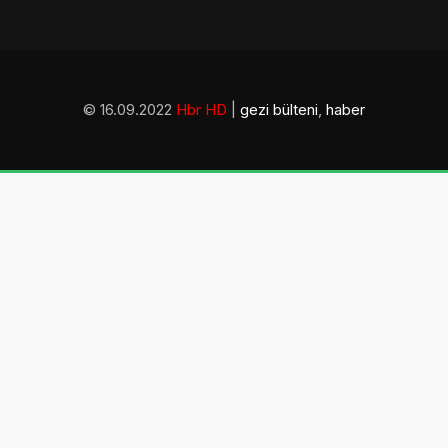
© 16.09.2022
Hbr HD
|
gezi bülteni
,
haber