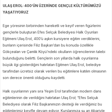
ULAŞ EROL: 400’ÜN ÜZERİNDE GENÇLE KÜLTÜRÜMÜZÜ
YAŞATIYORUZ
Ege yöresinin birbirinden hareketli ve keyif veren figürlerini
gençlerle buluşturan Efes Selçuk Belediyesi Halk Oyunları
Eğitmeni Ulaş Erol, 400’ü aşkın kursiyere eğitim verdiklerini,
bunların içerisinde Filiz Başkan’dan bu konuda özellikle
Gökçealan ve Çamlık Köyü’ndeki okulların öğrencilerinin talebi
bulunduğunu belirtti. Gençlerin son yıllarda halk oyunlarına
büyük ilgi gösterdiğini hatırlatan Eğitmen Ulaş Erol, belediye
tarafından ücretsiz olarak verilen bu eğitimlere katılım olmasının
son derece önemli olduğunu kaydetti.
Halk oyunlarının yanı sıra Yeşim Erol tarafından modern dans
eğitimlerinin de verildiğini hatırlatan Ulaş Erol; “Efes Selçuk
Belediyesi olarak Filiz Başkanımızın desteği ile verdiğimiz bu
eğitimlerimiz keyifle devam ediyor. Kurslarımıza şu an itibariyle