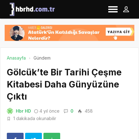
Anasayfa
Gündem
Gölcük’te Bir Tarihi Çeşme
Kitabesi Daha Günyüzüne
Çıktı
Hbr HD
4 yıl önce
0
458
1 dakikada okunabilir