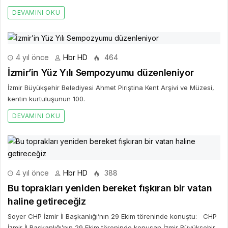
DEVAMINI OKU
4 yıl önce
Hbr HD
464
İzmir’in Yüz Yılı Sempozyumu düzenleniyor
İzmir Büyükşehir Belediyesi Ahmet Piriştina Kent Arşivi ve Müzesi,
kentin kurtuluşunun 100.
DEVAMINI OKU
4 yıl önce
Hbr HD
388
Bu toprakları yeniden bereket fışkıran bir vatan
haline getireceğiz
Soyer CHP İzmir İl Başkanlığı’nın 29 Ekim töreninde konuştu: CHP
İzmir İl Başkanlığı’nın 29 Ekim töreninde konuşan İzmir Büyükşehir