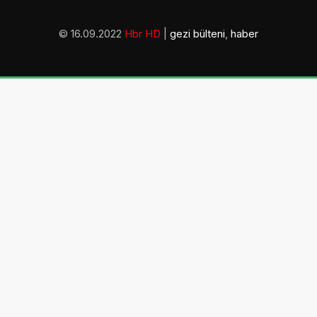
© 16.09.2022
Hbr HD
|
gezi bülteni
,
haber