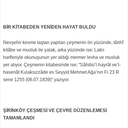
BİR KİTABEDEN YENİDEN HAYAT BULDU
Nevşehir kesme taştan yapılan çeşmenin ön yüzünde, târihî
kitâbe ve musluk ile yalak, arka yüzünde ise; Latin
harfleriyle okunuşunun yer aldığı mermer levha ve musluk
yer alıyor. Çeşmenin kitabesinde ise; “Sâhibü’l-hayrât ve’l-
hasenât Kulaksızzâde es Seyyid Mehmet Ağa’nın Fi 23 R
sene 1255 (06.07.1839)” yazıyor.
ŞİRİNKÖY ÇEŞMESİ VE ÇEVRE DÜZENLEMESİ
TAMAMLANDI