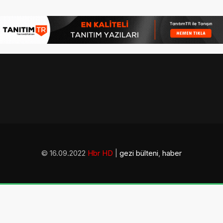
© 16.09.2022
Hbr HD
|
gezi bülteni
,
haber