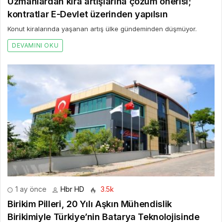
Uzmanlardan kira artışlarına çözüm önerisi;
kontratlar E-Devlet üzerinden yapılsın
Konut kiralarında yaşanan artış ülke gündeminden düşmüyor.
DEVAMINI OKU
1 ay önce
Hbr HD
3.5k
Birikim Pilleri, 20 Yılı Aşkın Mühendislik
Birikimiyle Türkiye’nin Batarya Teknolojisinde