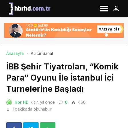
Anasayfa
Kültür Sanat
İBB Şehir Tiyatroları, “Komik
Para” Oyunu İle İstanbul İçi
Turnelerine Başladı
Hbr HD
4 yıl önce
0
466
1 dakikada okunabilir