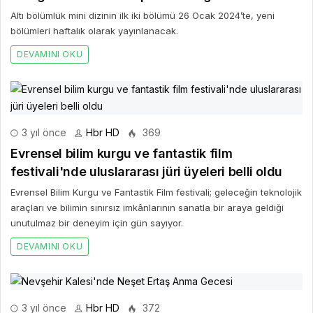
Yayınladı
Altı bölümlük mini dizinin ilk iki bölümü 26 Ocak 2024’te, yeni
bölümleri haftalık olarak yayınlanacak.
DEVAMINI OKU
3 yıl önce
Hbr HD
369
Evrensel bilim kurgu ve fantastik film
festivali'nde uluslararası jüri üyeleri belli oldu
Evrensel Bilim Kurgu ve Fantastik Film festivali; geleceğin teknolojik
araçları ve bilimin sınırsız imkânlarının sanatla bir araya geldiği
unutulmaz bir deneyim için gün sayıyor.
DEVAMINI OKU
3 yıl önce
Hbr HD
372