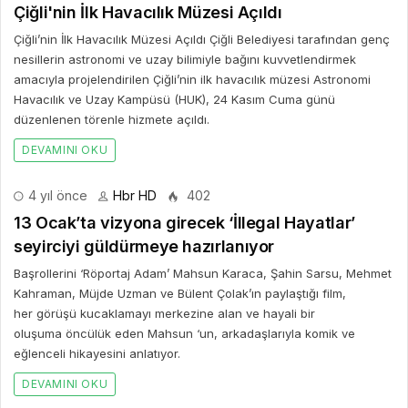
4 yıl önce
Hbr HD
402
13 Ocak’ta vizyona girecek ‘İllegal Hayatlar’
seyirciyi güldürmeye hazırlanıyor
Başrollerini ‘Röportaj Adam’ Mahsun Karaca, Şahin Sarsu, Mehmet
Kahraman, Müjde Uzman ve Bülent Çolak’ın paylaştığı film,
her görüşü kucaklamayı merkezine alan ve hayali bir
oluşuma öncülük eden Mahsun ‘un, arkadaşlarıyla komik ve
eğlenceli hikayesini anlatıyor.
DEVAMINI OKU
Bir Cevap Yaz
E-posta hesabınız yayımlanmayacak. Gerekli alanlar işaretlendi
*
BIR YORUM YAZ