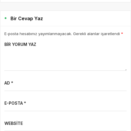
AD *
E-POSTA *
WEBSITE
Yorumu Gönder
Son Yazılar