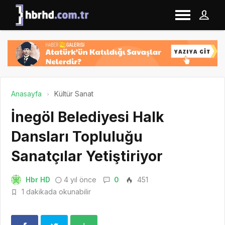
Anasayfa
Kültür Sanat
İnegöl Belediyesi Halk
Dansları Topluluğu
Sanatçılar Yetiştiriyor
Hbr HD
4 yıl önce
0
451
1 dakikada okunabilir