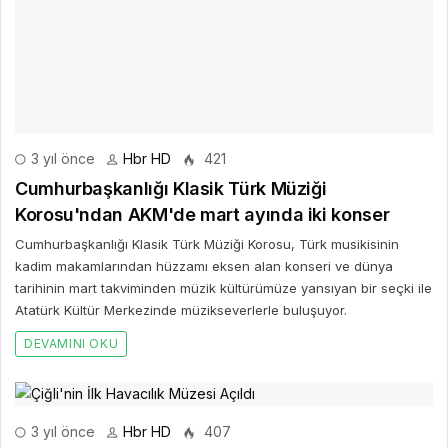
Cumhurbaşkanlığı Klasik Türk Müziği
Korosu'ndan AKM'de mart ayında iki konser
Cumhurbaşkanlığı Klasik Türk Müziği Korosu, Türk musikisinin
kadim makamlarından hüzzamı eksen alan konseri ve dünya
tarihinin mart takviminden müzik kültürümüze yansıyan bir seçki ile
Atatürk Kültür Merkezinde müzikseverlerle buluşuyor.
DEVAMINI OKU
3 yıl önce
Hbr HD
407
Çiğli'nin İlk Havacılık Müzesi Açıldı
Çiğli’nin İlk Havacılık Müzesi Açıldı Çiğli Belediyesi tarafından genç
nesillerin astronomi ve uzay bilimiyle bağını kuvvetlendirmek
amacıyla projelendirilen Çiğli’nin ilk havacılık müzesi Astronomi
Havacılık ve Uzay Kampüsü (HUK), 24 Kasım Cuma günü
düzenlenen törenle hizmete açıldı.
DEVAMINI OKU