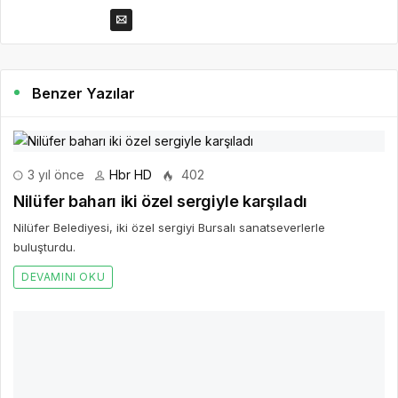
Benzer Yazılar
3 yıl önce
Hbr HD
402
Nilüfer baharı iki özel sergiyle karşıladı
Nilüfer Belediyesi, iki özel sergiyi Bursalı sanatseverlerle
buluşturdu.
DEVAMINI OKU
3 yıl önce
Hbr HD
421