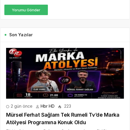
2 gün önce
Hbr HD
223
Mürsel Ferhat Sağlam Tek Rumeli Tv’de Marka
Atölyesi Programına Konuk Oldu
Türkiye’nin yanı sıra Balkan coğrafyası ve Avrupa Birliği
ülkelerinde de geniş bir izleyici kitlesine sahip olan Tek Rumeli
Tv’nin ilgiyle takip edilen programlarından olan Marka...
DEVAMINI OKU
5 gün önce
Dijitalleşme Ebelik Hizmetlerini
Dönüştürüyor