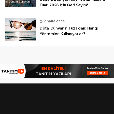
© 16.09.2022
Hbr HD
|
gezi bülteni
,
haber