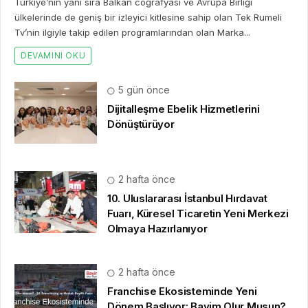
2 hafta önce
10. Uluslararası İstanbul Hırdavat
Fuarı, Küresel Ticaretin Yeni Merkezi
Olmaya Hazırlanıyor
2 hafta önce
Franchise Ekosisteminde Yeni
Dönem Başlıyor: Bayim Olur Musun?
Fuarı 2026 İçin Geri Sayım!
2 hafta önce
Dijital Dünyanın Tuzakları: Hangi
Yöntemleri Kullanıyorlar?