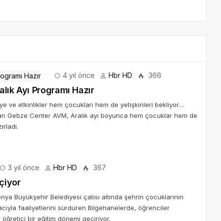
4 yıl önce
Hbr HD
366
alık Ayı Programı Hazır
ye ve etkinlikler hem çocukları hem de yetişkinleri bekliyor…
 olan Gebze Center AVM, Aralık ayı boyunca hem çocuklar hem de
ırladı.
3 yıl önce
Hbr HD
367
çiyor
üyükşehir Belediyesi çatısı altında şehrin çocuklarının
ıyla faaliyetlerini sürdüren Bilgehanelerde, öğrenciler
 ve öğretici bir eğitim dönemi geçiriyor.