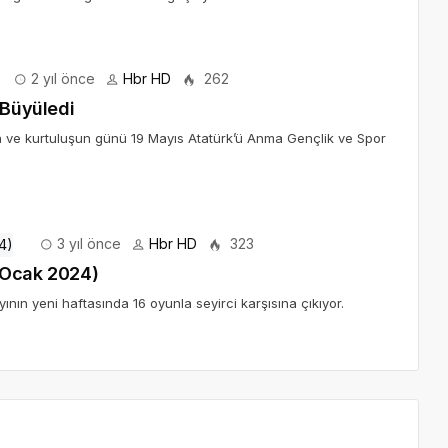
2 yıl önce
Hbr HD
262
 Büyüledi
n ve kurtuluşun günü 19 Mayıs Atatürk’ü Anma Gençlik ve Spor
3 yıl önce
Hbr HD
323
1 Ocak 2024)
ının yeni haftasında 16 oyunla seyirci karşısına çıkıyor.