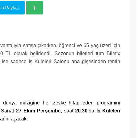
da Paylaş
vantajıyla satışa çıkarken, öğrenci ve 65 yaş üzeri için
e 20 TL olarak belirlendi. Sezonun biletleri tüm Biletix
er ise sadece İş Kuleleri Salonu ana gişesinden temin
den dünya müziğine her zevke hitap eden programını
İş Sanat
27 Ekim Perşembe
, saat
20.30
’da
İş Kuleleri
larını açacak.