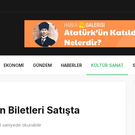
EKONOMI
GÜNDEM
HABERLER
KÜLTÜR SANAT
 Biletleri Satışta
 saniyede okunabilir