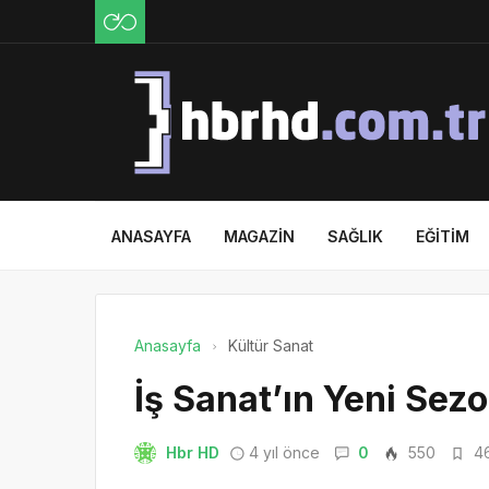
ANASAYFA
MAGAZIN
SAĞLIK
EĞITIM
Anasayfa
Kültür Sanat
İş Sanat’ın Yeni Sezon
Hbr HD
4 yıl önce
0
550
46