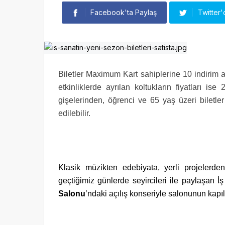
Facebook'ta Paylaş
Twitter'
Biletler Maximum Kart sahiplerine 10 indirim a
etkinliklerde ayrılan koltukların fiyatları is
gişelerinden, öğrenci ve 65 yaş üzeri biletl
edilebilir.
Klasik müzikten edebiyata, yerli projeler
geçtiğimiz günlerde seyircileri ile paylaşan 
Salonu
’ndaki açılış konseriyle salonunun kapı