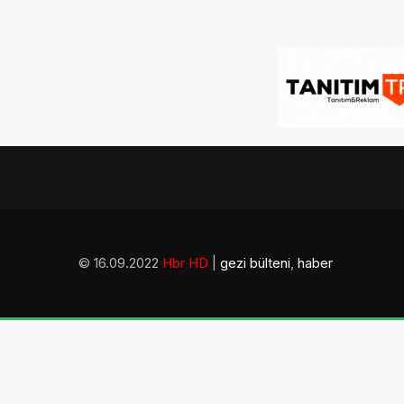
© 16.09.2022
Hbr HD
|
gezi bülteni
,
haber