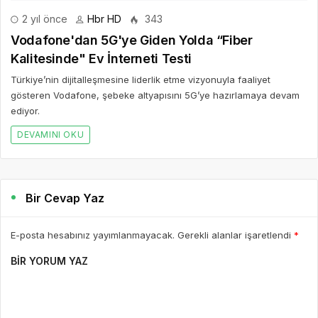
2 yıl önce
Hbr HD
343
Vodafone'dan 5G'ye Giden Yolda “Fiber
Kalitesinde" Ev İnterneti Testi
Türkiye’nin dijitalleşmesine liderlik etme vizyonuyla faaliyet
gösteren Vodafone, şebeke altyapısını 5G’ye hazırlamaya devam
ediyor.
DEVAMINI OKU
Bir Cevap Yaz
E-posta hesabınız yayımlanmayacak. Gerekli alanlar işaretlendi
*
BIR YORUM YAZ