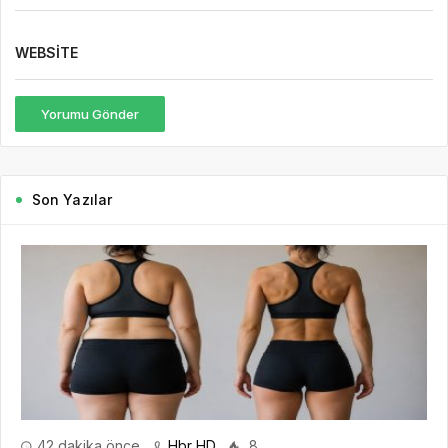
WEBSITE
Yorumu Gönder
Son Yazılar
42 dakika önce
Hbr HD
8