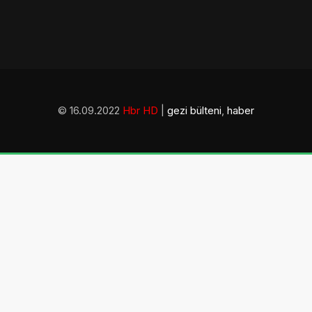
© 16.09.2022
Hbr HD
|
gezi bülteni
,
haber