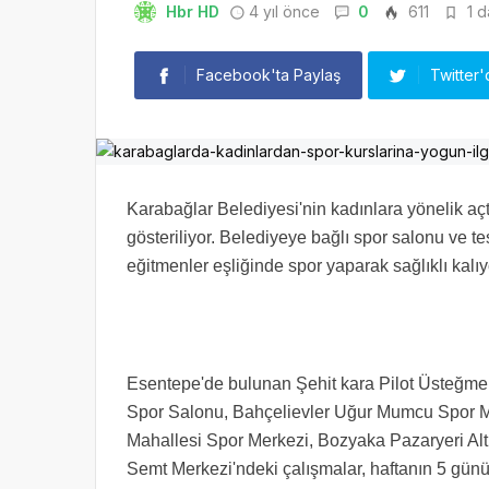
Hbr HD
4 yıl önce
0
611
1 d
Facebook'ta Paylaş
Twitter'
Karabağlar Belediyesi'nin kadınlara yönelik açt
gösteriliyor. Belediyeye bağlı spor salonu ve te
eğitmenler eşliğinde spor yaparak sağlıklı kalıy
Esentepe'de bulunan Şehit kara Pilot Üsteğme
Spor Salonu, Bahçelievler Uğur Mumcu Spor M
Mahallesi Spor Merkezi, Bozyaka Pazaryeri Alt
Semt Merkezi'ndeki çalışmalar, haftanın 5 günü 