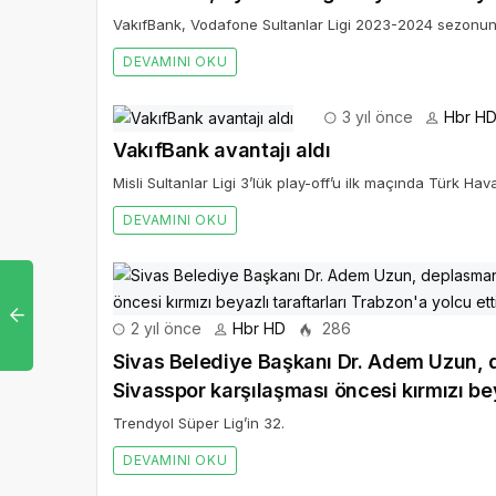
VakıfBank, Vodafone Sultanlar Ligi 2023-2024 sezonun
DEVAMINI OKU
3 yıl önce
Hbr H
VakıfBank avantajı aldı
Misli Sultanlar Ligi 3’lük play-off’u ilk maçında Türk Hava
DEVAMINI OKU
2 yıl önce
Hbr HD
286
Sivas Belediye Başkanı Dr. Adem Uzun
Sivasspor karşılaşması öncesi kırmızı bey
Trendyol Süper Lig’in 32.
DEVAMINI OKU