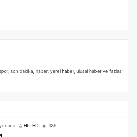
 spor, son dakika, haber, yerel haber, ulusal haber ve fazlası!
yıl önce
Hbr HD
386
or