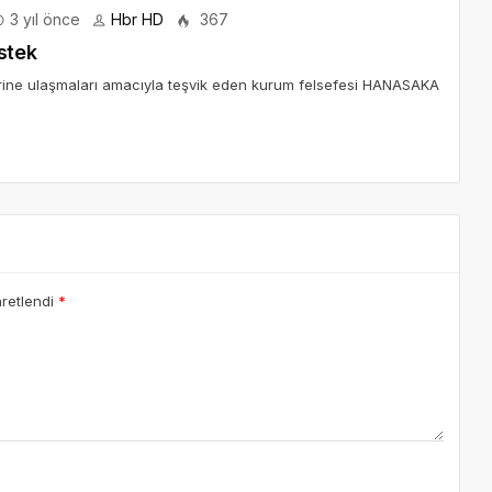
3 yıl önce
Hbr HD
367
stek
erine ulaşmaları amacıyla teşvik eden kurum felsefesi HANASAKA
aretlendi
*