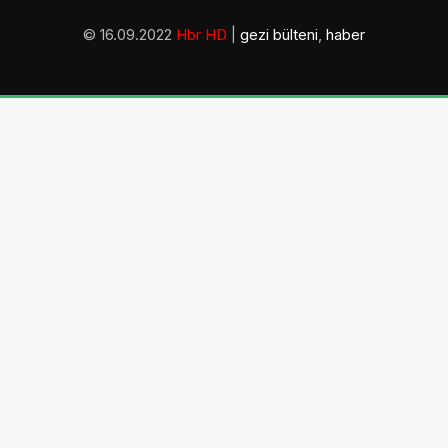
© 16.09.2022
Hbr HD
|
gezi bülteni
,
haber