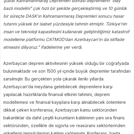
Şubat Kahramanmaraş Depremleri sonrası depremlerin “olay
bazlı modelini” çok hızlı bir şekilde gerçekleştirmiş ve 10 günlük
bir süreçte DASK’ın Kahramanmaraş Depremleri sonucu hasar
tutarını yüksek bir isabet yüzdesiyle tahmin etmiştir. Türkiye’nin
insan ve teknoloji kapasitesini kullanarak geliştirdiğimiz katastrof
modelleme platformu CATMOD’dan Azerbaycan’ın da istifade
etmesini diliyoruz.
” ifadelerine yer verdi.
Azerbaycan deprem aktivitesinin yüksek olduğu bir coğrafyada
bulunmaktadır ve son 1500 yıl içinde büyük depremler tarafından
sarsılmıştır. Bu gerçekten yola çıkarak ileriki yıllarda
Azerbaycan’da meydana gelebilecek depremlere karşı
yapılacak hazırlıklarda finansal etkinin tahmini, deprem
modellemesi ve finansal kayıplara karşı alınabilecek önlemlere
dikkat çeken konferansa, Azerbaycan kamu sektöründen
bakanlıklar da dahil çeşitli kurumların katılımının yanı sıra finans
sektöründen, özellikle de sigorta ve reasürans sektörlerinden
şirketlerin temsilcilerinin katılımı sağlamıştır. Konferans, başta