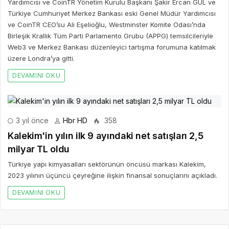
Yardımcısı ve CoinTR Yönetim Kurulu Başkanı Şakir Ercan GÜL ve
Türkiye Cumhuriyet Merkez Bankası eski Genel Müdür Yardımcısı
ve CoinTR CEO’su Ali Eşelioğlu, Westminster Komite Odası’nda
Birleşik Krallık Tüm Parti Parlamento Grubu (APPG) temsilcileriyle
Web3 ve Merkez Bankası düzenleyici tartışma forumuna katılmak
üzere Londra’ya gitti.
DEVAMINI OKU
3 yıl önce
Hbr HD
358
Kalekim'in yılın ilk 9 ayındaki net satışları 2,5
milyar TL oldu
Türkiye yapı kimyasalları sektörünün öncüsü markası Kalekim,
2023 yılının üçüncü çeyreğine ilişkin finansal sonuçlarını açıkladı.
DEVAMINI OKU