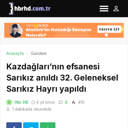
Anasayfa
Gündem
Kazdağları’nın efsanesi
Sarıkız anıldı 32. Geleneksel
Sarıkız Hayrı yapıldı
Hbr HD
4 yıl önce
0
410
1 dakikada okunabilir