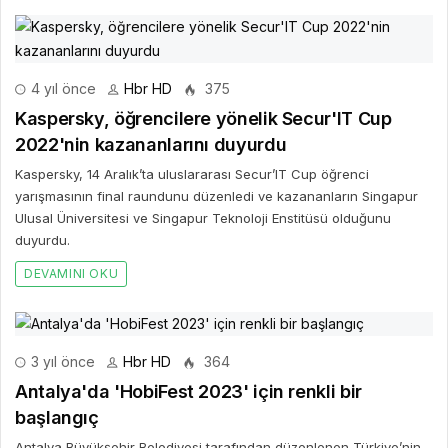
4 yıl önce
Hbr HD
375
Kaspersky, öğrencilere yönelik Secur'IT Cup
2022'nin kazananlarını duyurdu
Kaspersky, 14 Aralık’ta uluslararası Secur’IT Cup öğrenci
yarışmasının final raundunu düzenledi ve kazananların Singapur
Ulusal Üniversitesi ve Singapur Teknoloji Enstitüsü olduğunu
duyurdu.
DEVAMINI OKU
3 yıl önce
Hbr HD
364
Antalya'da 'HobiFest 2023' için renkli bir
başlangıç
Antalya Büyükşehir Belediyesi tarafından düzenlenen Türkiye’nin