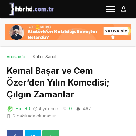
Anasayfa
Kültür Sanat
Kemal Başar ve Cem
Özer’den Yılın Komedisi;
Çılgın Zamanlar
Hbr HD
4 yıl önce
0
467
2 dakikada okunabilir