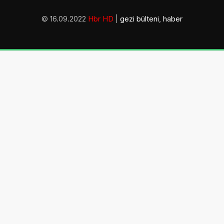
© 16.09.2022
Hbr HD
|
gezi bülteni
,
haber