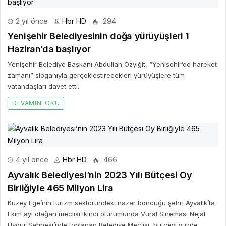
2 yıl önce
Hbr HD
294
Yenişehir Belediyesinin doğa yürüyüşleri 1
Haziran’da başlıyor
Yenişehir Belediye Başkanı Abdullah Özyiğit, “Yenişehir’de hareket
zamanı” sloganıyla gerçekleştirecekleri yürüyüşlere tüm
vatandaşları davet etti.
DEVAMINI OKU
4 yıl önce
Hbr HD
466
Ayvalık Belediyesi’nin 2023 Yılı Bütçesi Oy
Birliğiyle 465 Milyon Lira
Kuzey Ege’nin turizm sektöründeki nazar boncuğu şehri Ayvalık’ta
Ekim ayı olağan meclisi ikinci oturumunda Vural Sineması Nejat
Uygur Sahnesi’nde toplanan Belediye Meclisi, bütçeyi yüzde