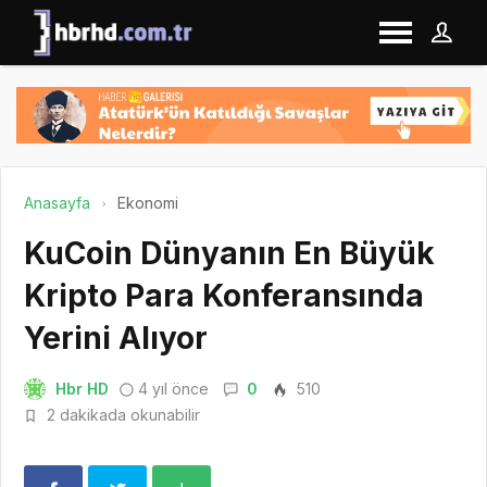
Anasayfa
Ekonomi
KuCoin Dünyanın En Büyük
Kripto Para Konferansında
Yerini Alıyor
Hbr HD
4 yıl önce
0
510
2 dakikada okunabilir