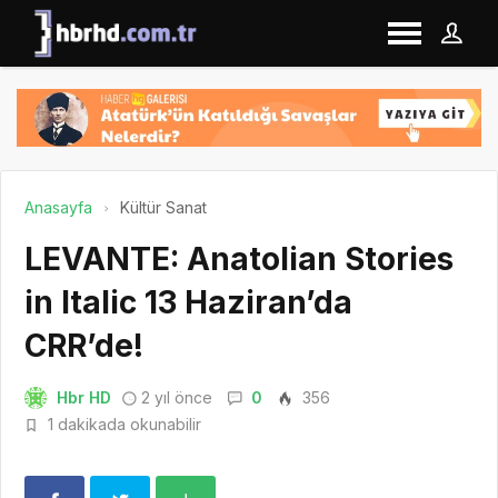
Anasayfa
Kültür Sanat
LEVANTE: Anatolian Stories
in Italic 13 Haziran’da
CRR’de!
Hbr HD
2 yıl önce
0
356
1 dakikada okunabilir