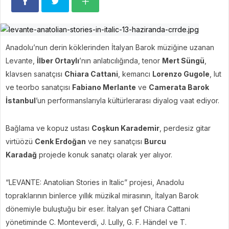
Anadolu’nun derin köklerinden İtalyan Barok müziğine uzanan
Levante,
İlber Ortaylı
’nın anlatıcılığında, tenor
Mert Süngü
,
klavsen sanatçısı
Chiara Cattani
, kemancı
Lorenzo Gugole
, lut
ve teorbo sanatçısı
Fabiano Merlante
ve
Camerata Barok
İstanbul
’un performanslarıyla kültürlerarası diyalog vaat ediyor.
Bağlama ve kopuz ustası
Coşkun Karademir
, perdesiz gitar
virtüözü
Cenk Erdoğan
ve ney sanatçısı
Burcu
Karadağ
projede konuk sanatçı olarak yer alıyor.
“LEVANTE: Anatolian Stories in Italic” projesi, Anadolu
topraklarının binlerce yıllık müzikal mirasının, İtalyan Barok
dönemiyle buluştuğu bir eser. İtalyan şef Chiara Cattani
yönetiminde C. Monteverdi, J. Lully, G. F. Händel ve T.