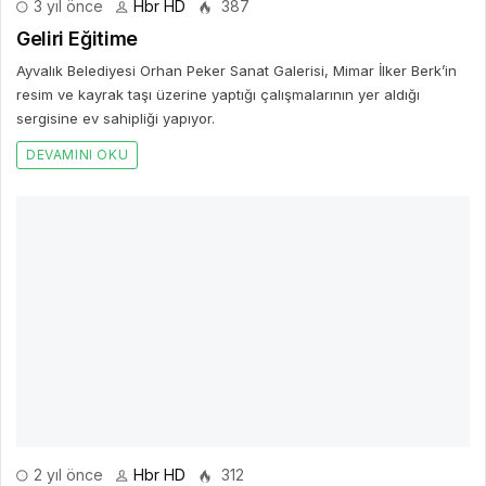
3 yıl önce
Hbr HD
387
Geliri Eğitime
Ayvalık Belediyesi Orhan Peker Sanat Galerisi, Mimar İlker Berk’in
resim ve kayrak taşı üzerine yaptığı çalışmalarının yer aldığı
sergisine ev sahipliği yapıyor.
DEVAMINI OKU
2 yıl önce
Hbr HD
312
Borusan Contemporary’nin güncel sergileri
paralelinde düzenlediği konuşma serisi devam
ediyor
Seri kapsamında, çocuklar için tasarlanan sohbet etkinliği 25
Mayıs Cumartesi günü gerçekleşecek.
DEVAMINI OKU