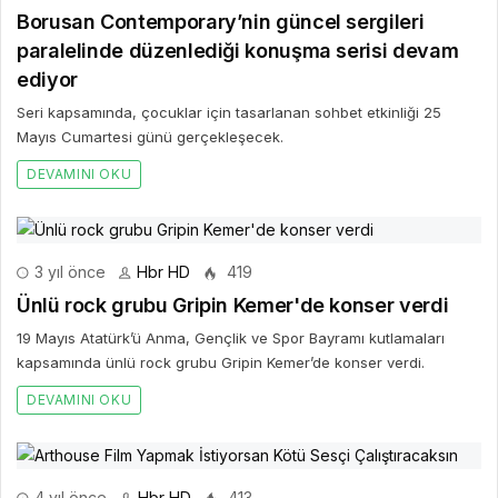
3 yıl önce
Hbr HD
419
Ünlü rock grubu Gripin Kemer'de konser verdi
19 Mayıs Atatürk’ü Anma, Gençlik ve Spor Bayramı kutlamaları
kapsamında ünlü rock grubu Gripin Kemer’de konser verdi.
DEVAMINI OKU
4 yıl önce
Hbr HD
413
Arthouse Film Yapmak İstiyorsan Kötü Sesçi
Çalıştıracaksın
Dayı Şov yeni sezonunun ikinci bölümünde iki başarılı oyuncuyu,
Gonca Vuslateri ve Özgür Çevik’i ağırladı.
DEVAMINI OKU