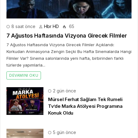
Filmler Var? Sinema salonlarında yeni hafta, birbirinden farklı
türlerde yapımlarla...
DEVAMINI OKU
2 gün önce
Mürsel Ferhat Sağlam Tek Rumeli
Tv’de Marka Atölyesi Programına
Konuk Oldu
5 gün önce
Dijitalleşme Ebelik Hizmetlerini
Dönüştürüyor
2 hafta önce
10. Uluslararası İstanbul Hırdavat
Fuarı, Küresel Ticaretin Yeni Merkezi