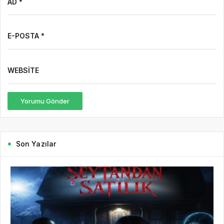
Yorumu Gönder
Son Yazılar
8 saat önce
Hbr HD
65
7 Ağustos Haftasında Vizyona Girecek Filmler
7 Ağustos Haftasında Vizyona Girecek Filmler Açıklandı:
Korkudan Animasyona Zengin Seçki Bu Hafta Sinemalarda Hangi