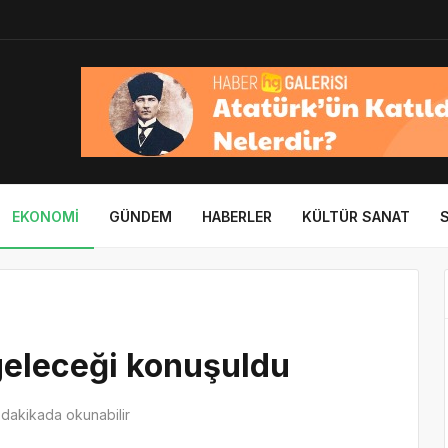
EKONOMI
GÜNDEM
HABERLER
KÜLTÜR SANAT
geleceği konuşuldu
dakikada okunabilir