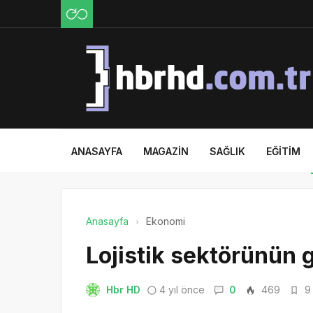
ANASAYFA
MAGAZIN
SAĞLIK
EĞITIM
Anasayfa
Ekonomi
Lojistik sektörünün 
Hbr HD
4 yıl önce
0
469
9 