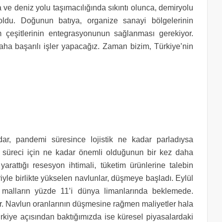
 ve deniz yolu taşımacılığında sıkıntı olunca, demiryolu
 oldu. Doğunun batıya, organize sanayi bölgelerinin
m çeşitlerinin entegrasyonunun sağlanması gerekiyor.
ha başarılı işler yapacağız. Zaman bizim, Türkiye’nin
r, pandemi süresince lojistik ne kadar parladıysa
ik süreci için ne kadar önemli olduğunun bir kez daha
yarattığı resesyon ihtimali, tüketim ürünlerine talebin
iyle birlikte yükselen navlunlar, düşmeye başladı. Eylül
n malların yüzde 11’i dünya limanlarında beklemede.
yor. Navlun oranlarının düşmesine rağmen maliyetler hala
rkiye açısından baktığımızda ise küresel piyasalardaki