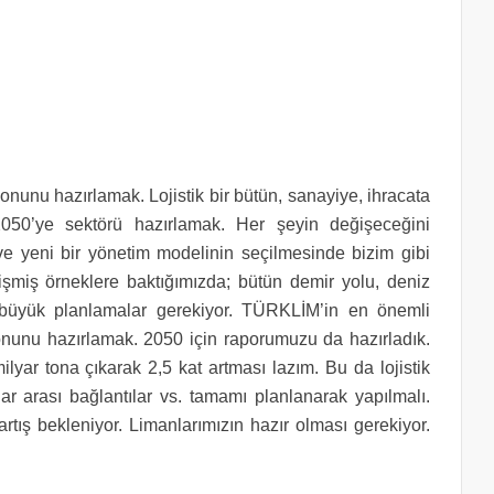
yonunu hazırlamak. Lojistik bir bütün, sanayiye, ihracata
2050’ye sektörü hazırlamak. Her şeyin değişeceğini
ı ve yeni bir yönetim modelinin seçilmesinde bizim gibi
şmiş örneklere baktığımızda; bütün demir yolu, deniz
, büyük planlamalar gerekiyor. TÜRKLİM’in en önemli
zyonunu hazırlamak. 2050 için raporumuzu da hazırladık.
lyar tona çıkarak 2,5 kat artması lazım. Bu da lojistik
lar arası bağlantılar vs. tamamı planlanarak yapılmalı.
rtış bekleniyor. Limanlarımızın hazır olması gerekiyor.