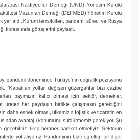
slararası Nakliyeciler Derneği (UND) Yönetim Kurulu
 Fakültesi Mezunları Derneği (DEFMED) Yönetim Kurulu
k yer aldı. Kurum temsilcileri, pandemi süreci ve Rusya
ği konusunda görüşlerini paylaştı.
, pandemi döneminde Türkiye’nin coğrafik pozisyonu
ek, “Kapatılan yollar, değişen güzergahlar bizi cazibe
artan payımızın kalıcı olması için sektör, dernekler,
izmet üreten her paydaşın birlikte çalışmasın gerektiğini
izin daha esnek olması, ülkemizin lojistik ve ticaretin en
çısından avantajlı konumunu sürdürmemiz gerekiyor. Şu
 geçebiliriz. Hep beraber hareket etmeliyiz. Sektörün
emlerle yol alıyoruz. Pandeminin bize öğrettiği bir diğer