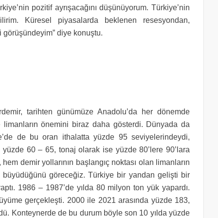
kiye’nin pozitif ayrışacağını düşünüyorum. Türkiye’nin
bilirim. Küresel piyasalarda beklenen resesyondan,
ği görüşündeyim” diye konuştu.
demir, tarihten günümüze Anadolu’da her dönemde
e limanların önemini biraz daha gösterdi. Dünyada da
e’de de bu oran ithalatta yüzde 95 seviyelerindeydi,
 yüzde 60 – 65, tonaj olarak ise yüzde 80’lere 90’lara
, hem demir yollarının başlangıç noktası olan limanların
da büyüdüğünü göreceğiz. Türkiye bir yandan gelişti bir
 yaptı. 1986 – 1987’de yılda 80 milyon ton yük yapardı.
büyüme gerçekleşti. 2000 ile 2021 arasında yüzde 183,
dü. Konteynerde de bu durum böyle son 10 yılda yüzde