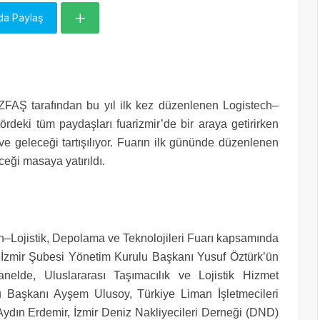
da Paylaş
İZFAŞ tarafından bu yıl ilk kez düzenlenen Logistech–
tördeki tüm paydaşları fuarizmir’de bir araya getirirken
e geleceği tartışılıyor. Fuarın ilk gününde düzenlenen
ceği masaya yatırıldı.
ch–Lojistik, Depolama ve Teknolojileri Fuarı kapsamında
İzmir Şubesi Yönetim Kurulu Başkanı Yusuf Öztürk’ün
Panelde, Uluslararası Taşımacılık ve Lojistik Hizmet
 Başkanı Ayşem Ulusoy, Türkiye Liman İşletmecileri
dın Erdemir, İzmir Deniz Nakliyecileri Derneği (DND)