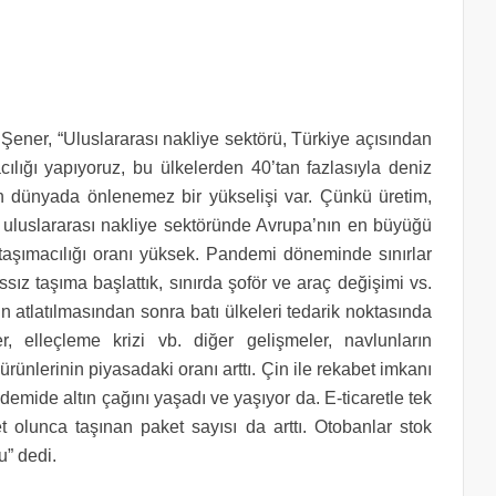
ner, “Uluslararası nakliye sektörü, Türkiye açısından
acılığı yapıyoruz, bu ülkelerden 40’tan fazlasıyla deniz
n dünyada önlenemez bir yükselişi var. Çünkü üretim,
nce uluslararası nakliye sektöründe Avrupa’nın en büyüğü
taşımacılığı oranı yüksek. Pandemi döneminde sınırlar
ız taşıma başlattık, sınırda şoför ve araç değişimi vs.
 atlatılmasından sonra batı ülkeleri tedarik noktasında
r, elleçleme krizi vb. diğer gelişmeler, navlunların
 ürünlerinin piyasadaki oranı arttı. Çin ile rekabet imkanı
andemide altın çağını yaşadı ve yaşıyor da. E-ticaretle tek
et olunca taşınan paket sayısı da arttı. Otobanlar stok
u” dedi.