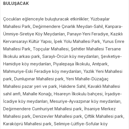
BULUŞACAK
Çocukları eğlenceyle buluşturacak etkinlikler; Yüzbaşılar
Mahallesi Park, Değirmendere Çınarlık Meydan-Sahil, Kanpara-
Ümmiye-Siretiye Köy Meydanları, Panayır-Yeni Feradiye, Kazıklı
Kervansarayı Kültür Yapısı, İpek Yolu Mahallesi Park, Yunus Emre
Mahallesi Park, Topçular Mahallesi, Şehitler Mahallesi Tersane
İlkokulu arkası park, Saraylı-Örcün köy meydanları, Şevketiye-
Hamidiye köy meydanları, Piyalepaşa İlkokulu, Anıtpark,
Mahmuriye-Eski Feradiye köy meydanları, Yazlık Yeni Mahallesi
park, Dumlupınar Mahallesi park, Yeni Mahalle-Düzağaç
Mahallesi pazar yeri ve park, Halıdere Sahil, Kavaklı Mahallesi
sahil amfi, Mahalle Konağı, Hisareyn İlkokulu bahçesi, İrşadiye-
İcadiye köy meydanları, Mesuriye-Ayvazpınar köy meydanları,
Değirmendere Cumhuriyet Mahallesi park, İhsaniye Merkez
Mahallesi park, Denizevler Mahallesi park, Çiftlik Mahallesi park,
Karaköprü Mahallesi park, Selimiye-Lütfiye-Sofular köy