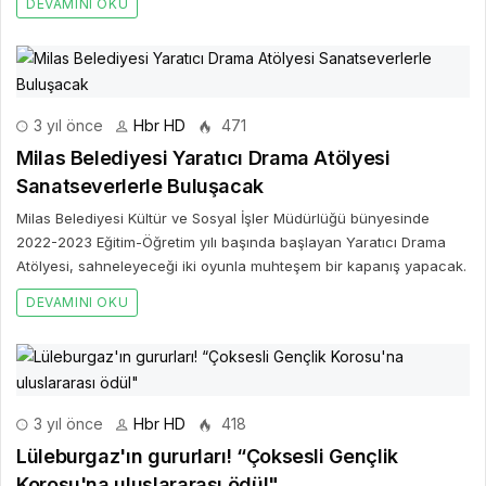
DEVAMINI OKU
3 yıl önce
Hbr HD
471
Milas Belediyesi Yaratıcı Drama Atölyesi
Sanatseverlerle Buluşacak
Milas Belediyesi Kültür ve Sosyal İşler Müdürlüğü bünyesinde
2022-2023 Eğitim-Öğretim yılı başında başlayan Yaratıcı Drama
Atölyesi, sahneleyeceği iki oyunla muhteşem bir kapanış yapacak.
DEVAMINI OKU
3 yıl önce
Hbr HD
418
Lüleburgaz'ın gururları! “Çoksesli Gençlik
Korosu'na uluslararası ödül"