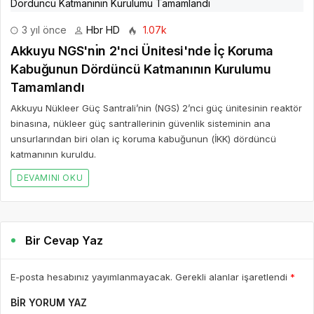
3 yıl önce
Hbr HD
1.07k
Akkuyu NGS'nı̇n 2'nci Ünitesi'nde İç Koruma
Kabuğunun Dördüncü Katmanının Kurulumu
Tamamlandı
Akkuyu Nükleer Güç Santrali’nin (NGS) 2’nci güç ünitesinin reaktör
binasına, nükleer güç santrallerinin güvenlik sisteminin ana
unsurlarından biri olan iç koruma kabuğunun (İKK) dördüncü
katmanının kuruldu.
DEVAMINI OKU
Bir Cevap Yaz
E-posta hesabınız yayımlanmayacak. Gerekli alanlar işaretlendi
*
BIR YORUM YAZ