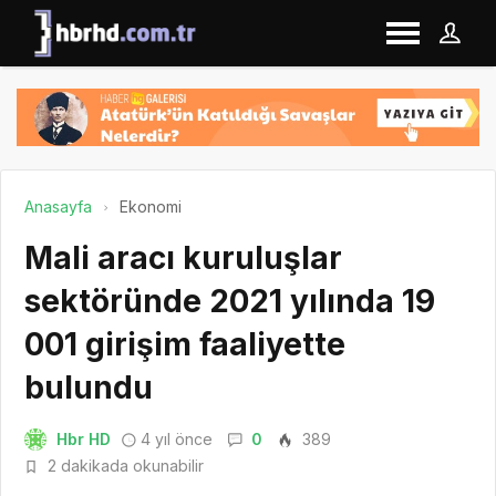
Anasayfa
Ekonomi
Mali aracı kuruluşlar
sektöründe 2021 yılında 19
001 girişim faaliyette
bulundu
Hbr HD
4 yıl önce
0
389
2 dakikada okunabilir