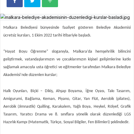
Malkara Belediyesi bünyesinde faaliyet gösteren Belediye Akademisi
ücretsiz kursları, 1 Ekim 2022 tarihi itibariyle başladı.
“Hayat Boyu Öğrenme” sloganıyla, Malkara’da hemşehrilik bilincini
geliştirmek, vatandaşlarımızın ve çocuklarımızın kişisel gelişimlerine katkı
sağlamak amacıyla usta öğretici ve eğitmenler tarafından Malkara Belediye
Akademisi’nde düzenlen kurslar;
Halk Oyunları, Biçki – Dikiş, Ahşap Boyama, İğne Oyası, Takı Tasarım,
Amigurumi, Bağlama, Keman, Piyano, Gitar, Yan Flüt, Aerobik (pilates),
Aerobik (Jimnastik) Quilling, Karakalem, Yağlı Boya, Heykel, Rölyef, Grafik
Tasarım, Yaratıcı Drama ve 8. sınıflara yönelik olarak düzenlediği LGS
Hazırlık Kampı (Matematik, Türkçe, Sosyal Bilgiler, Fen Bilimleri) şeklindedir.