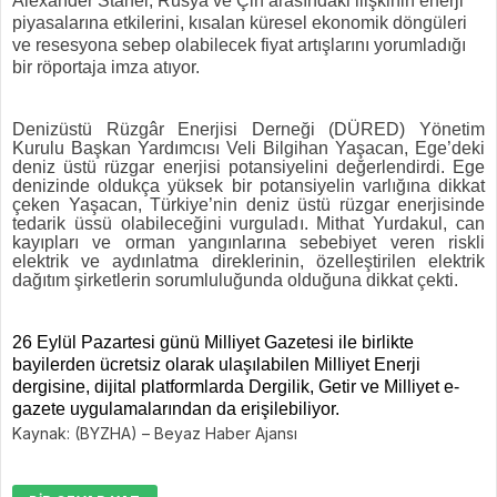
Alexander Stahel, Rusya ve Çin arasındaki ilişkinin enerji
piyasalarına etkilerini, kısalan küresel ekonomik döngüleri
ve resesyona sebep olabilecek fiyat artışlarını yorumladığı
bir röportaja imza atıyor.
Denizüstü Rüzgâr Enerjisi Derneği (DÜRED) Yönetim
Kurulu Başkan Yardımcısı Veli Bilgihan Yaşacan, Ege’deki
deniz üstü rüzgar enerjisi potansiyelini değerlendirdi. Ege
denizinde oldukça yüksek bir potansiyelin varlığına dikkat
çeken Yaşacan, Türkiye’nin deniz üstü rüzgar enerjisinde
tedarik üssü olabileceğini vurguladı. Mithat Yurdakul, can
kayıpları ve orman yangınlarına sebebiyet veren riskli
elektrik ve aydınlatma direklerinin, özelleştirilen elektrik
dağıtım şirketlerin sorumluluğunda olduğuna dikkat çekti.
26 Eylül Pazartesi günü Milliyet Gazetesi ile birlikte
bayilerden ücretsiz olarak ulaşılabilen Milliyet Enerji
dergisine, dijital platformlarda Dergilik, Getir ve Milliyet e-
gazete uygulamalarından da erişilebiliyor.
Kaynak: (BYZHA) – Beyaz Haber Ajansı