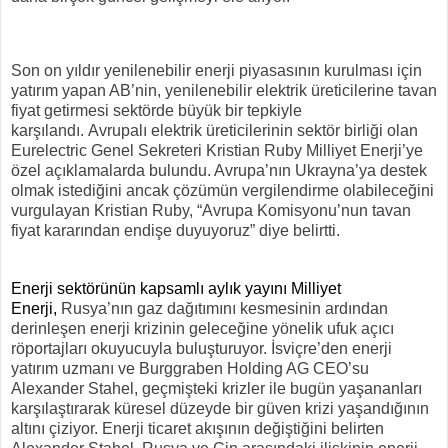
Son on yıldır yenilenebilir enerji piyasasının kurulması için
yatırım yapan AB’nin, yenilenebilir elektrik üreticilerine tavan
fiyat getirmesi sektörde büyük bir tepkiyle
karşılandı.
Avrupalı elektrik üreticilerinin sektör birliği olan
Eurelectric Genel Sekreteri Kristian Ruby Milliyet Enerji’ye
özel açıklamalarda bulundu. Avrupa’nın Ukrayna’ya destek
olmak istediğini ancak çözümün vergilendirme olabileceğini
vurgulayan Kristian Ruby, “Avrupa Komisyonu’nun tavan
fiyat kararından endişe duyuyoruz” diye belirtti.
Enerji sektörünün kapsamlı aylık yayını Milliyet
Enerji,
Rusya’nın gaz dağıtımını kesmesinin ardından
derinleşen enerji krizinin geleceğine yönelik ufuk açıcı
röportajları okuyucuyla buluşturuyor.
İsviçre’den enerji
yatırım uzmanı ve Burggraben Holding AG CEO’su
Alexander Stahel, geçmişteki krizler ile bugün yaşananları
karşılaştırarak küresel düzeyde bir güven krizi yaşandığının
altını çiziyor. Enerji ticaret akışının değiştiğini belirten