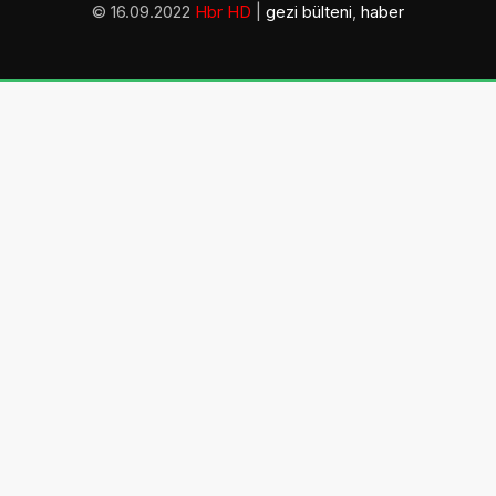
© 16.09.2022
Hbr HD
|
gezi bülteni
,
haber