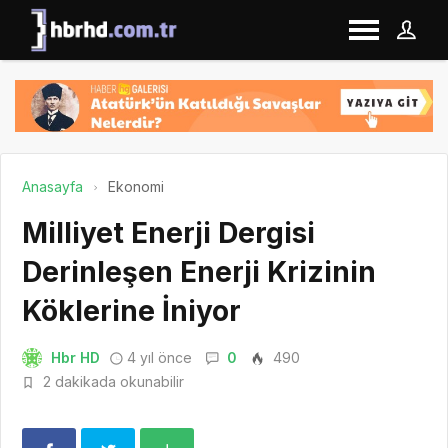
Anasayfa
Ekonomi
Milliyet Enerji Dergisi
Derinleşen Enerji Krizinin
Köklerine İniyor
Hbr HD
4 yıl önce
0
490
2 dakikada okunabilir