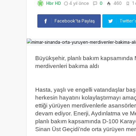
Hbr HD
4 yıl önce
0
460
1 
Facebook'ta Paylaş
Twitter'
Büyükşehir, planlı bakım kapsamında 
merdivenleri bakıma aldı
Hasta, yaşlı ve engelli vatandaşlar ba
herkesin hayatını kolaylaştırmayı ama
ettiği yürüyen merdivenlerle asansörle
devam ediyor. Enerji, Aydınlatma ve Me
planlı bakım kapsamında D-100 Karayo
Sinan Üst Geçidi’nde orta yürüyen mer