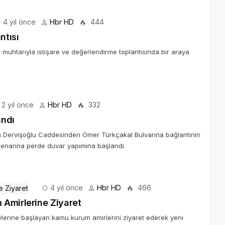
4 yıl önce
Hbr HD
444
ntısı
e muhtarıyla istişare ve değerlendirme toplantısında bir araya
2 yıl önce
Hbr HD
332
andı
im Dervişoğlu Caddesinden Ömer Türkçakal Bulvarına bağlantının
 kenarına perde duvar yapımına başlandı.
4 yıl önce
Hbr HD
466
 Amirlerine Ziyaret
lerine başlayan kamu kurum amirlerini ziyaret ederek yeni