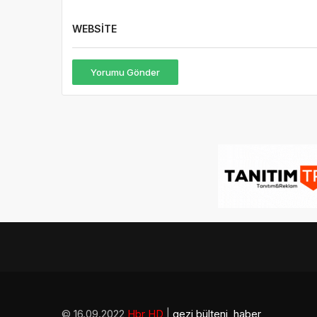
WEBSITE
Yorumu Gönder
© 16.09.2022
Hbr HD
|
gezi bülteni
,
haber