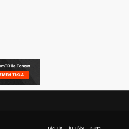
GIZLILIK
İLETIŞIM
KÜNYE